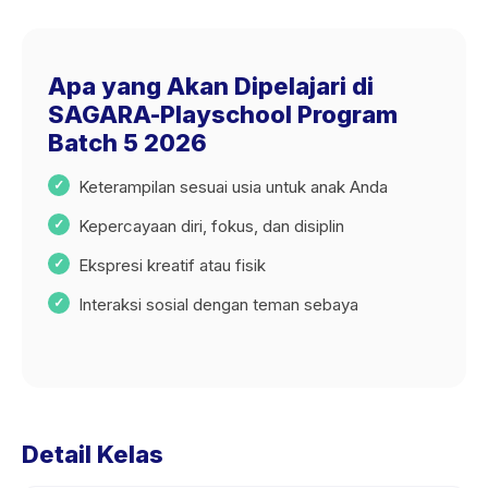
Apa yang Akan Dipelajari di
SAGARA-Playschool Program
Batch 5 2026
Keterampilan sesuai usia untuk anak Anda
Kepercayaan diri, fokus, dan disiplin
Ekspresi kreatif atau fisik
Interaksi sosial dengan teman sebaya
Detail Kelas