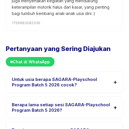
juga menyertakan kegiatan yang mendukung
keterampilan motorik halus dan kasar, yang penting
bagi tumbuh kembang anak-anak usia dini :)
1756883082336
Pertanyaan yang Sering Diajukan
Chat di WhatsApp
Untuk usia berapa SAGARA-Playschool
+
Program Batch 5 2026 cocok?
SAGARA-Playschool Program Batch 5 2026 dirancang
untuk anak usia 2 sampai 4 tahun. Instruktur
Berapa lama setiap sesi SAGARA-Playschool
+
menyesuaikan program untuk berbagai tingkat
Program Batch 5 2026?
kemampuan dalam rentang usia ini sehingga setiap
Setiap sesi SAGARA-Playschool Program Batch 5 2026
anak mendapat tantangan yang sesuai.
berlangsung sekitar 90 menit. Datang 10 menit lebih