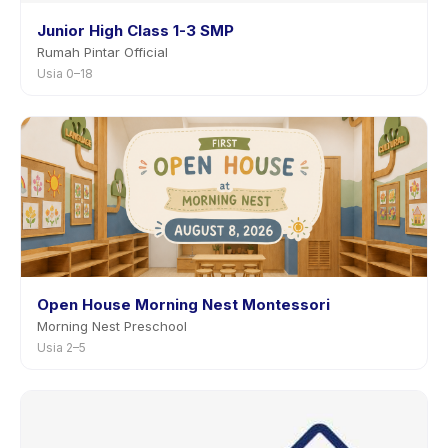
Junior High Class 1-3 SMP
Rumah Pintar Official
Usia 0–18
Open House Morning Nest Montessori
Morning Nest Preschool
Usia 2–5