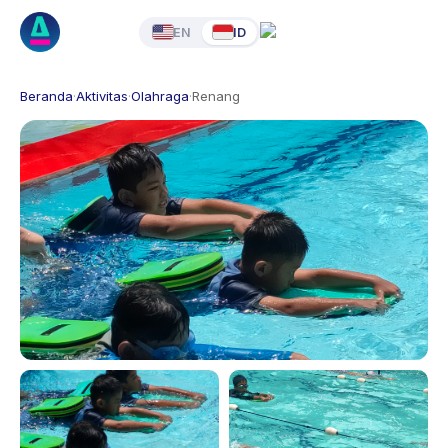
EN
ID
Beranda
·
Aktivitas
·
Olahraga
·
Renang