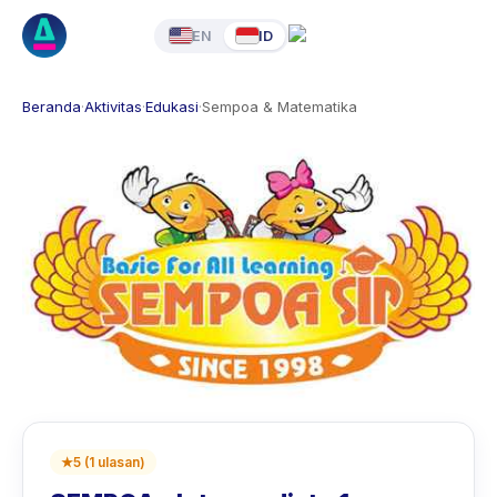
EN
ID
Beranda
·
Aktivitas
·
Edukasi
·
Sempoa & Matematika
★
5
(
1
ulasan
)