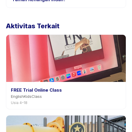
aplikasi.
Kebijakan pembatalan ditetapkan oleh setiap penyedia.
Kebijakan Taman Kenangan Indah tertera pada halaman
Aktivitas Terkait
aktivitas di aplikasi. Kebanyakan penyedia mengizinkan
penjadwalan ulang dengan pemberitahuan
sebelumnya.
FREE Trial Online Class
EnglishKidsClass
Usia 4–18