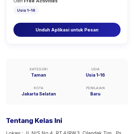
Oleh
Free Activities
Usia 1–16
Unduh Aplikasi untuk Pesan
KATEGORI
USIA
Taman
Usia 1–16
KOTA
PENILAIAN
Jakarta Selatan
Baru
Tentang Kelas Ini
Lokasi : Jl. NIS No.4, RT.4/RW.3, Cilandak Tim., Ps.