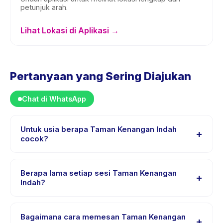
petunjuk arah.
Lihat Lokasi di Aplikasi →
Pertanyaan yang Sering Diajukan
Chat di WhatsApp
Untuk usia berapa Taman Kenangan Indah
+
cocok?
Taman Kenangan Indah dirancang untuk anak usia 1
sampai 16 tahun. Instruktur menyesuaikan program
Berapa lama setiap sesi Taman Kenangan
+
untuk berbagai tingkat kemampuan dalam rentang usia
Indah?
ini sehingga setiap anak mendapat tantangan yang
Lama sesi Taman Kenangan Indah bervariasi sesuai
sesuai.
paket. Cek detail aktivitas untuk waktu pasti.
Bagaimana cara memesan Taman Kenangan
+