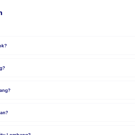
n
ok?
ampai 16 tahun. Instruktur menyesuaikan program untuk berbagai ti
ng?
et. Cek detail aktivitas untuk waktu pasti.
ang?
Lembang, pilih tanggal dan paket yang diinginkan, lalu pesan seca
kan?
edia di Jakarta Pusat. Alamat lengkap, peta, dan petunjuk arah ter
Situ Lembang?