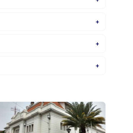
g. Penyedia akan mengonfirmasi dalam email
+
a Inggris, cek halaman detail aktivitas untuk
+
ng, atau hubungi penyedia melalui aplikasi.
+
 di aplikasi. Kebanyakan penyedia mengizinkan