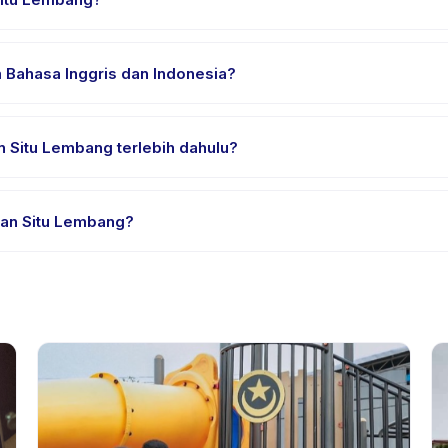
an nyaman, air minum, dan perlengkapan khusus Taman Situ Lemban
Bahasa Inggris dan Indonesia?
ia. Beberapa penyedia menawarkan Taman Situ Lembang dalam Bahas
 Situ Lembang terlebih dahulu?
rial atau satu sesi. Cari badge trial pada daftar Taman Situ Lemba
an Situ Lembang?
edia. Kebijakan Taman Situ Lembang tertera pada halaman aktivitas
mnya.