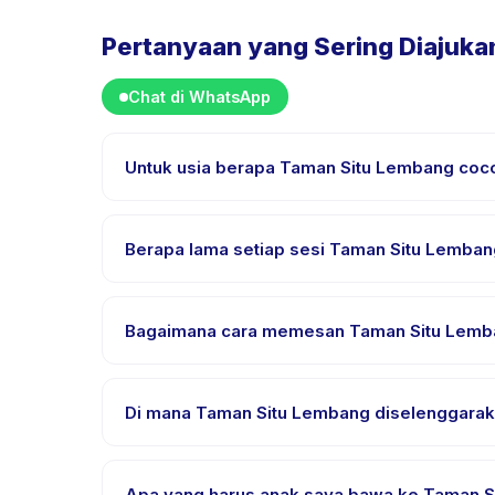
Pertanyaan yang Sering Diajuka
Chat di WhatsApp
Untuk usia berapa Taman Situ Lembang coc
Taman Situ Lembang dirancang untuk anak usia 1 s
setiap anak mendapat tantangan yang sesuai.
Berapa lama setiap sesi Taman Situ Lemba
Lama sesi Taman Situ Lembang bervariasi sesuai pak
Bagaimana cara memesan Taman Situ Lemb
Unduh aplikasi Happy Kamper, temukan Taman Situ 
setelah pembayaran berhasil.
Di mana Taman Situ Lembang diselenggara
Taman Situ Lembang diselenggarakan di lokasi peny
pemesanan.
Apa yang harus anak saya bawa ke Taman 