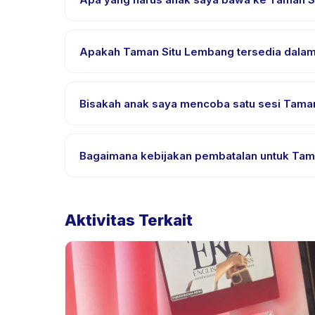
Kebutuhan bervariasi, namun umumnya bawa pakai
pemesanan.
Apakah Taman Situ Lembang tersedia dalam 
Sebagian besar kelas menggunakan Bahasa Indones
bahasa yang didukung.
Bisakah anak saya mencoba satu sesi Taman
Banyak penyedia di Happy Kamper menawarkan opsi t
Bagaimana kebijakan pembatalan untuk Tam
Kebijakan pembatalan ditetapkan oleh setiap peny
penjadwalan ulang dengan pemberitahuan sebelu
Aktivitas Terkait