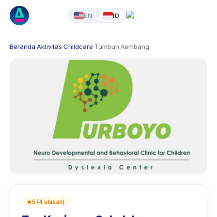
EN
ID
Beranda
·
Aktivitas
·
Childcare
·
Tumbuh Kembang
★
5
(
4
ulasan
)