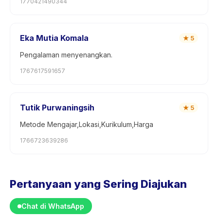
1770421490344
Eka Mutia Komala
★
5
Pengalaman menyenangkan.
1767617591657
Tutik Purwaningsih
★
5
Metode Mengajar,Lokasi,Kurikulum,Harga
1766723639286
Pertanyaan yang Sering Diajukan
Chat di WhatsApp