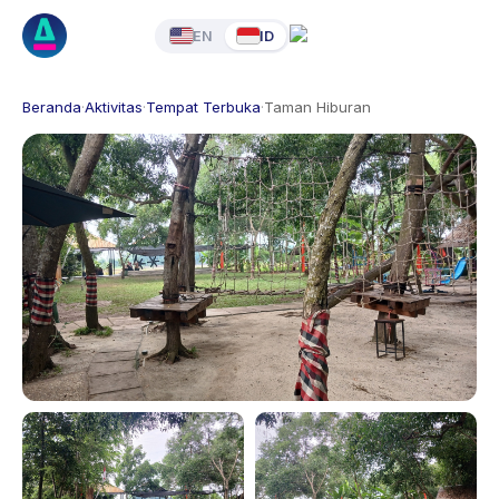
EN
ID
Beranda
·
Aktivitas
·
Tempat Terbuka
·
Taman Hiburan