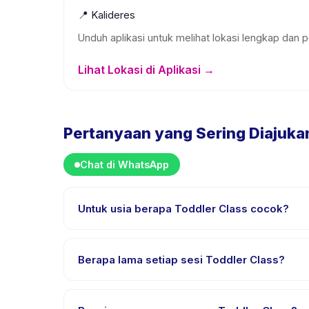
📍
Kalideres
Unduh aplikasi untuk melihat lokasi lengkap dan p
Lihat Lokasi di Aplikasi →
Pertanyaan yang Sering Diajuka
Chat di WhatsApp
Untuk usia berapa Toddler Class cocok?
Toddler Class dirancang untuk anak usia 1 sampai 
anak mendapat tantangan yang sesuai.
Berapa lama setiap sesi Toddler Class?
Setiap sesi Toddler Class berlangsung sekitar 1 ja