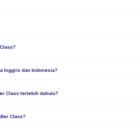
s, pilih tanggal dan paket yang diinginkan, lalu pesan secara inst
di Kalideres. Alamat lengkap, peta, dan petunjuk arah tersedia di 
 Class?
n nyaman, air minum, dan perlengkapan khusus Toddler Class. Pen
a Inggris dan Indonesia?
ia. Beberapa penyedia menawarkan Toddler Class dalam Bahasa Ing
r Class terlebih dahulu?
ial atau satu sesi. Cari badge trial pada daftar Toddler Class, at
dler Class?
dia. Kebijakan Toddler Class tertera pada halaman aktivitas di ap
mnya.