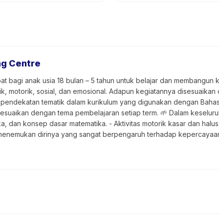
ng Centre
t bagi anak usia 18 bulan – 5 tahun untuk belajar dan membangun 
k, motorik, sosial, dan emosional. Adapun kegiatannya disesuaika
ndekatan tematik dalam kurikulum yang digunakan dengan Bahasa 
isesuaikan dengan tema pembelajaran setiap term. 🌱 Dalam keselur
a, dan konsep dasar matematika. - Aktivitas motorik kasar dan ha
menemukan dirinya yang sangat berpengaruh terhadap kepercayaan dir