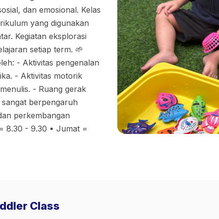
osial, dan emosional. Kelas
rikulum yang digunakan
ar. Kegiatan eksplorasi
ajaran setiap term. 🌱
h: - Aktivitas pengenalan
a. - Aktivitas motorik
enulis. - Ruang gerak
g sangat berpengaruh
as, dan perkembangan
= 8.30 - 9.30 • Jumat =
oddler Class