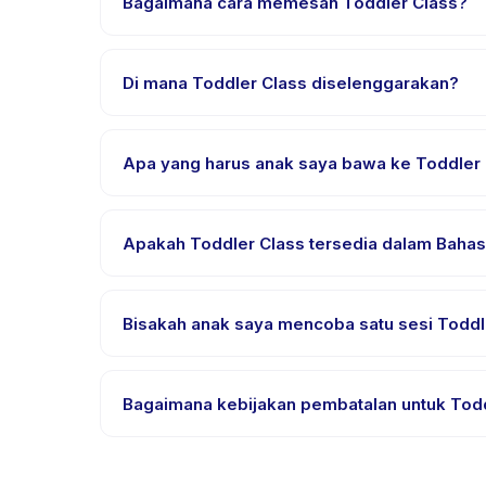
Bagaimana cara memesan Toddler Class?
Unduh aplikasi Happy Kamper, temukan Toddler Clas
pembayaran berhasil.
Di mana Toddler Class diselenggarakan?
Toddler Class diselenggarakan di lokasi penyedia 
Apa yang harus anak saya bawa ke Toddler
Kebutuhan bervariasi, namun umumnya bawa pakaia
pemesanan.
Apakah Toddler Class tersedia dalam Bahas
Sebagian besar kelas menggunakan Bahasa Indones
yang didukung.
Bisakah anak saya mencoba satu sesi Toddle
Banyak penyedia di Happy Kamper menawarkan opsi tr
Bagaimana kebijakan pembatalan untuk Tod
Kebijakan pembatalan ditetapkan oleh setiap penye
penjadwalan ulang dengan pemberitahuan sebelu