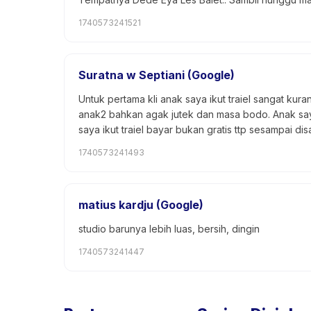
1740573241521
Suratna w Septiani (Google)
Untuk pertama kli anak saya ikut traiel sangat ku
anak2 bahkan agak jutek dan masa bodo. Anak saya
saya ikut traiel bayar bukan gratis ttp sesampai di
1740573241493
matius kardju (Google)
studio barunya lebih luas, bersih, dingin
1740573241447