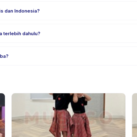
an nyaman, air minum, dan perlengkapan khusus Zumba. Penyedia 
s dan Indonesia?
sia. Beberapa penyedia menawarkan Zumba dalam Bahasa Inggris, c
 terlebih dahulu?
rial atau satu sesi. Cari badge trial pada daftar Zumba, atau hubun
mba?
edia. Kebijakan Zumba tertera pada halaman aktivitas di aplikasi.