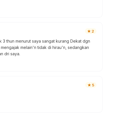
★
2
nak 3 thun menurut saya sangat kurang Dekat dgn
mengajak melain'n tidak di hirau'n, sedangkan
n dri saya.
★
5