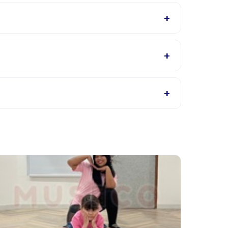
akan mengonfirmasi dalam email pemesanan.
+
ek halaman detail aktivitas untuk bahasa yang
+
gi penyedia melalui aplikasi.
+
 Kebanyakan penyedia mengizinkan penjadwalan