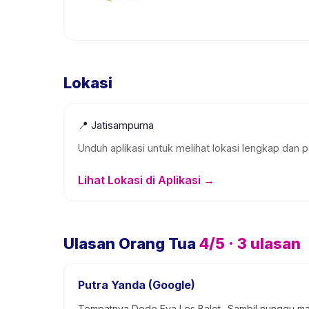
Lokasi
📍
Jatisampurna
Unduh aplikasi untuk melihat lokasi lengkap dan p
Lihat Lokasi di Aplikasi →
Ulasan Orang Tua
4
/5 ·
3
ulasan
Putra Yanda (Google)
Tempatnya Dede Eya Les Balet.. Sambil nunggu m