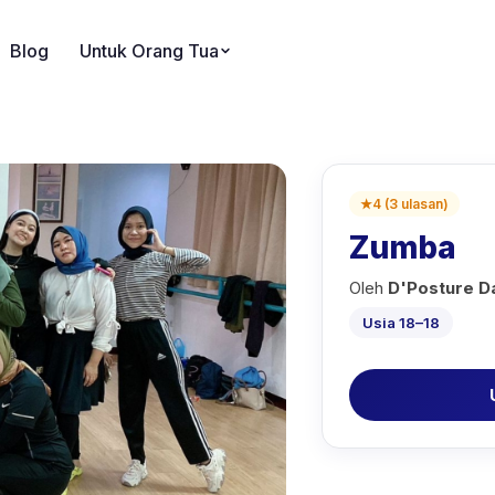
Blog
Untuk Orang Tua
★
4
(
3
ulasan
)
Zumba
Oleh
D'Posture Da
Usia 18–18