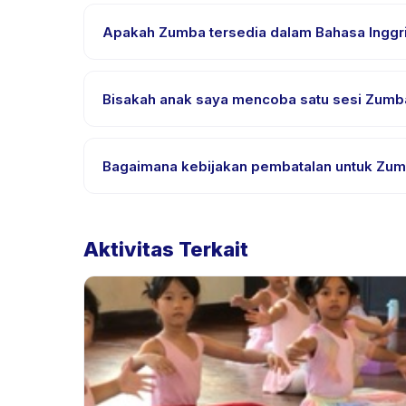
Kebutuhan bervariasi, namun umumnya bawa pakai
Apakah Zumba tersedia dalam Bahasa Inggri
Sebagian besar kelas menggunakan Bahasa Indone
didukung.
Bisakah anak saya mencoba satu sesi Zumba
Banyak penyedia di Happy Kamper menawarkan opsi t
Bagaimana kebijakan pembatalan untuk Zu
Kebijakan pembatalan ditetapkan oleh setiap peny
ulang dengan pemberitahuan sebelumnya.
Aktivitas Terkait