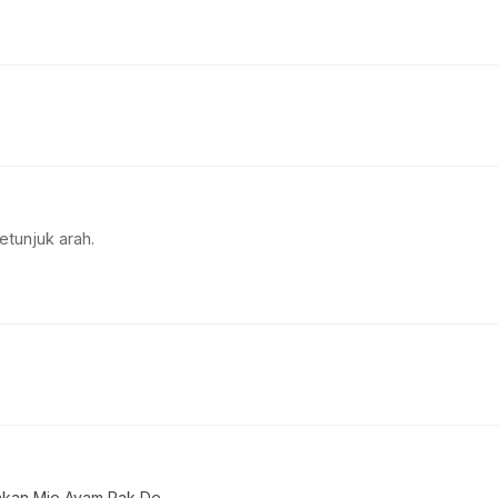
etunjuk arah.
akan Mie Ayam Pak De..