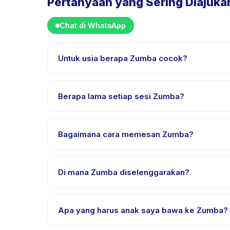
Pertanyaan yang Sering Diajuka
Chat di WhatsApp
Untuk usia berapa Zumba cocok?
Zumba dirancang untuk anak usia 18 sampai 18 tah
mendapat tantangan yang sesuai.
Berapa lama setiap sesi Zumba?
Setiap sesi Zumba berlangsung sekitar 60 menit. D
Bagaimana cara memesan Zumba?
Unduh aplikasi Happy Kamper, temukan Zumba, pili
pembayaran berhasil.
Di mana Zumba diselenggarakan?
Zumba diselenggarakan di lokasi penyedia di Jati
Apa yang harus anak saya bawa ke Zumba?