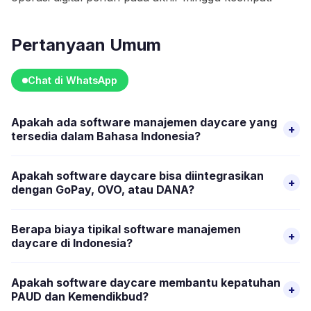
Pertanyaan Umum
Chat di WhatsApp
Apakah ada software manajemen daycare yang
+
tersedia dalam Bahasa Indonesia?
Ada. Happy Kamper sepenuhnya tersedia dalam Bahasa
Apakah software daycare bisa diintegrasikan
+
Indonesia, baik untuk dashboard pengelola maupun aplikasi
dengan GoPay, OVO, atau DANA?
wali murid. Platform berbasis AS hanya beroperasi dalam
Happy Kamper mendukung GoPay, OVO, DANA, dan transfer
bahasa Inggris dan tidak dirancang untuk operator atau
Berapa biaya tipikal software manajemen
+
bank. Platform buatan AS hanya mendukung metode
keluarga berbahasa Indonesia.
daycare di Indonesia?
pembayaran AS dan Kanada, sehingga tidak praktis
Kisarannya mulai dari gratis (untuk pusat kecil di tier gratis
digunakan untuk operasional di Indonesia.
Apakah software daycare membantu kepatuhan
+
Happy Kamper) hingga IDR 500.000–2.000.000 per bulan
PAUD dan Kemendikbud?
untuk paket berbayar. Platform AS yang dikonversi ke IDR