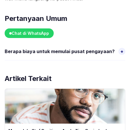
Pertanyaan Umum
Chat di WhatsApp
Berapa biaya untuk memulai pusat pengayaan?
+
Investasi awal berkisar IDR 50 juta hingga 500 juta,
tergantung lokasi, skala operasional, dan jenis aktivitas yang
Artikel Terkait
ditawarkan.