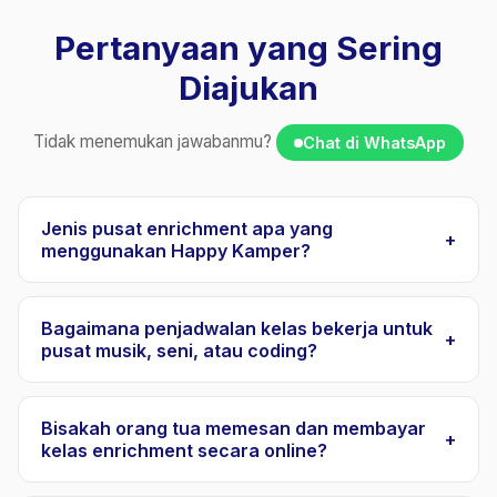
Pertanyaan yang Sering
Diajukan
Tidak menemukan jawabanmu?
Chat di WhatsApp
Jenis pusat enrichment apa yang
+
menggunakan Happy Kamper?
Happy Kamper melayani berbagai bisnis enrichment
dan les anak di Indonesia, antara lain sekolah musik
Bagaimana penjadwalan kelas bekerja untuk
+
pusat musik, seni, atau coding?
dan tari, studio seni dan kerajinan, pusat coding dan
robotika, akademi olahraga, sekolah bahasa, pusat
Modul manajemen jadwal Happy Kamper
bimbel akademik, dan akademi enrichment multi-mata
menyediakan pembuat jadwal visual tempat kamu
Bisakah orang tua memesan dan membayar
+
pelajaran. Platform ini hadir untuk menangani
kelas enrichment secara online?
membuat slot kelas berulang, menetapkan guru dan
kompleksitas penjadwalan dan penagihan pusat,
ruangan, dan mengatur kapasitas pendaftaran. Sistem
Ya, booking dan pembayaran online adalah fitur inti