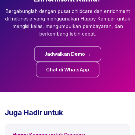
melalui satu saluran yang tertata rapi daripada
Bergabunglah dengan pusat childcare dan enrichment
beberapa grup WhatsApp. Pengingat otomatis untuk
di Indonesia yang menggunakan Happy Kamper untuk
kelas yang akan datang mengurangi tingkat
mengisi kelas, mengumpulkan pembayaran, dan
ketidakhadiran yang merupakan masalah pendapatan
berkembang lebih cepat.
besar bagi pusat enrichment Indonesia.
Jadwalkan Demo
→
Chat di WhatsApp
Juga Hadir untuk
Happy Kamper untuk Daycare