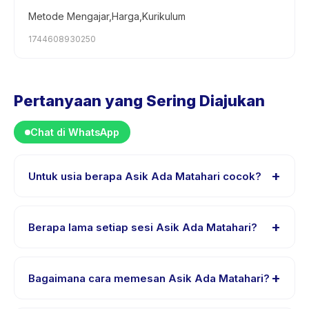
Metode Mengajar,Harga,Kurikulum
1744608930250
Pertanyaan yang Sering Diajukan
Chat di WhatsApp
+
Untuk usia berapa Asik Ada Matahari cocok?
Asik Ada Matahari dirancang untuk anak usia 3 sampai
8 tahun. Instruktur menyesuaikan program untuk
+
Berapa lama setiap sesi Asik Ada Matahari?
berbagai tingkat kemampuan dalam rentang usia ini
sehingga setiap anak mendapat tantangan yang sesuai.
Setiap sesi Asik Ada Matahari berlangsung sekitar 2
jam. Datang 10 menit lebih awal untuk proses check-in
+
Bagaimana cara memesan Asik Ada Matahari?
yang lancar.
Unduh aplikasi Happy Kamper, temukan Asik Ada