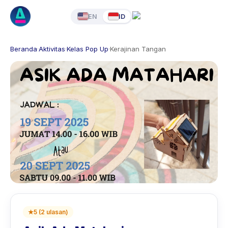
EN
ID
Beranda
·
Aktivitas
·
Kelas Pop Up
·
Kerajinan Tangan
★
5
(
2
ulasan
)