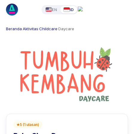
EN
ID
Beranda
·
Aktivitas
·
Childcare
·
Daycare
★
5
(
1
ulasan
)