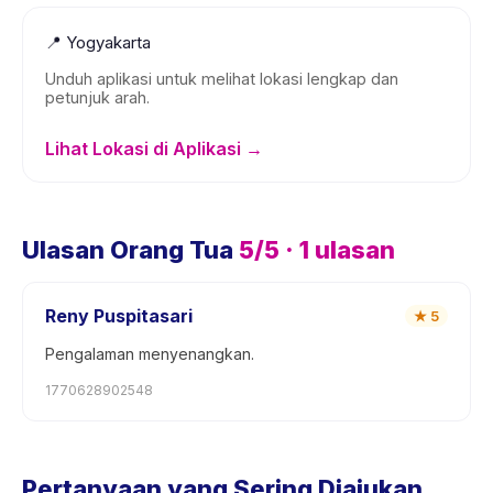
📍
Yogyakarta
Unduh aplikasi untuk melihat lokasi lengkap dan
petunjuk arah.
Lihat Lokasi di Aplikasi →
Ulasan Orang Tua
5
/5 ·
1
ulasan
Reny Puspitasari
★
5
Pengalaman menyenangkan.
1770628902548
Pertanyaan yang Sering Diajukan