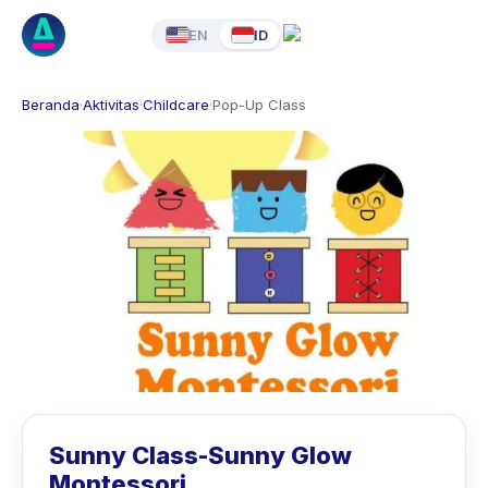
EN
ID
Beranda
·
Aktivitas
·
Childcare
·
Pop-Up Class
Sunny Class-Sunny Glow
Montessori