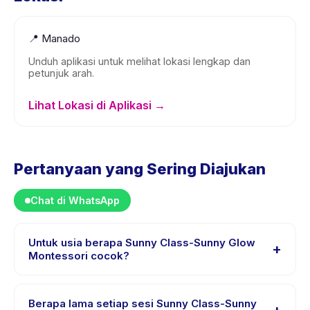
📍
Manado
Unduh aplikasi untuk melihat lokasi lengkap dan
petunjuk arah.
Lihat Lokasi di Aplikasi →
Pertanyaan yang Sering Diajukan
Chat di WhatsApp
Untuk usia berapa Sunny Class-Sunny Glow
+
Montessori cocok?
Sunny Class-Sunny Glow Montessori dirancang untuk
anak usia 1 sampai 3 tahun. Instruktur menyesuaikan
Berapa lama setiap sesi Sunny Class-Sunny