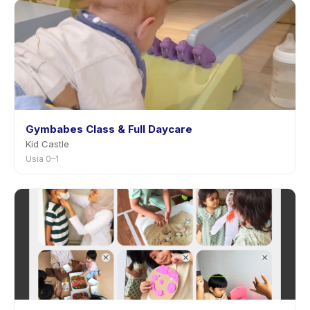
Gymbabes Class & Full Daycare
Kid Castle
Usia 0–1