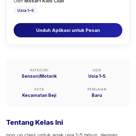
Oleh
Mosart Kids Club
Usia 1–5
Unduh Aplikasi untuk Pesan
KATEGORI
USIA
Sensori/Motorik
Usia 1–5
KOTA
PENILAIAN
Kecamatan Beji
Baru
Tentang Kelas Ini
pop up class untuk anak usia 1-5 tahun, dengan