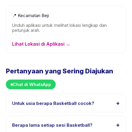
📍
Kecamatan Beji
Unduh aplikasi untuk melihat lokasi lengkap dan
petunjuk arah.
Lihat Lokasi di Aplikasi →
Pertanyaan yang Sering Diajukan
Chat di WhatsApp
+
Untuk usia berapa Basketball cocok?
Basketball dirancang untuk anak usia 1 sampai 5 tahun.
Instruktur menyesuaikan program untuk berbagai
+
Berapa lama setiap sesi Basketball?
tingkat kemampuan dalam rentang usia ini sehingga