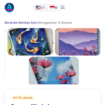
EN
ID
Beranda
·
Aktivitas
·
Seni
·
Menggambar & Melukis
★
5
(
12
ulasan
)