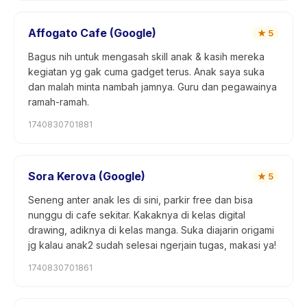
Affogato Cafe (Google)
★
5
Bagus nih untuk mengasah skill anak & kasih mereka
kegiatan yg gak cuma gadget terus. Anak saya suka
dan malah minta nambah jamnya. Guru dan pegawainya
ramah-ramah.
1740830701881
Sora Kerova (Google)
★
5
Seneng anter anak les di sini, parkir free dan bisa
nunggu di cafe sekitar. Kakaknya di kelas digital
drawing, adiknya di kelas manga. Suka diajarin origami
jg kalau anak2 sudah selesai ngerjain tugas, makasi ya!
1740830701861