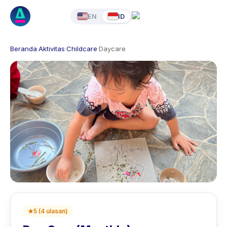
EN
ID
Beranda
·
Aktivitas
·
Childcare
·
Daycare
★
5
(
4
ulasan
)