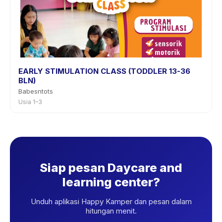
EARLY STIMULATION CLASS (TODDLER 13-36
BLN)
Babesntots
Usia 1–3
Siap pesan Daycare and
learning center?
Unduh aplikasi Happy Kamper dan pesan dalam
hitungan menit.