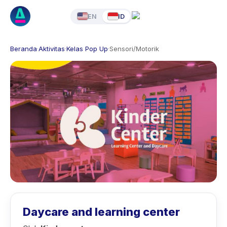
EN
ID
Beranda
·
Aktivitas
·
Kelas Pop Up
·
Sensori/Motorik
Daycare and learning center