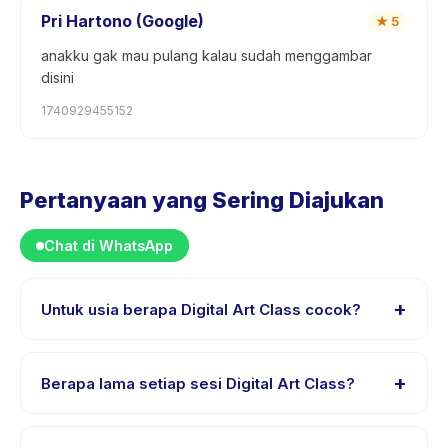
Pri Hartono (Google)
★
5
anakku gak mau pulang kalau sudah menggambar
disini
1740929455152
Pertanyaan yang Sering Diajukan
Chat di WhatsApp
+
Untuk usia berapa Digital Art Class cocok?
Digital Art Class dirancang untuk anak usia 5 sampai 18
tahun. Instruktur menyesuaikan program untuk berbagai
+
Berapa lama setiap sesi Digital Art Class?
tingkat kemampuan dalam rentang usia ini sehingga
setiap anak mendapat tantangan yang sesuai.
Setiap sesi Digital Art Class berlangsung sekitar 60
menit. Datang 10 menit lebih awal untuk proses check-