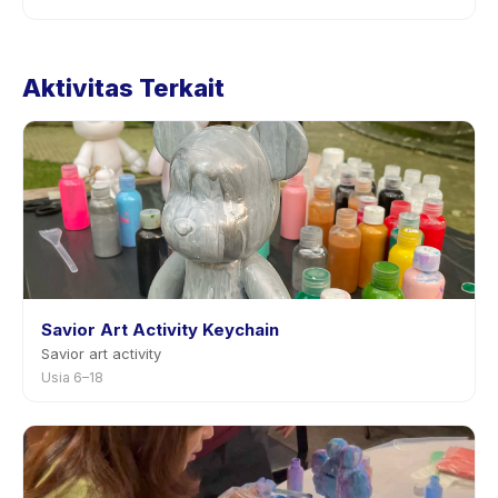
Kebijakan pembatalan ditetapkan oleh setiap penyedia.
Kebijakan Digital Art Class tertera pada halaman
Aktivitas Terkait
aktivitas di aplikasi. Kebanyakan penyedia mengizinkan
penjadwalan ulang dengan pemberitahuan
sebelumnya.
Savior Art Activity Keychain
Savior art activity
Usia 6–18