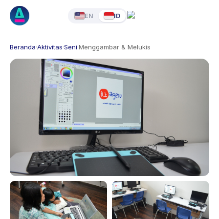
EN
ID
Beranda
·
Aktivitas
·
Seni
·
Menggambar & Melukis