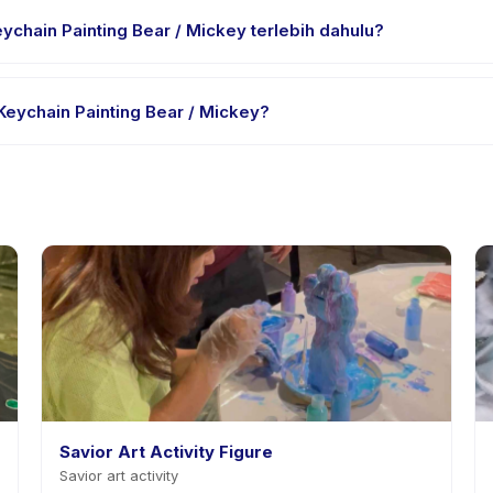
chain Painting Bear / Mickey terlebih dahulu?
rial atau satu sesi. Cari badge trial pada daftar DIY Keychain Pai
eychain Painting Bear / Mickey?
dia. Kebijakan DIY Keychain Painting Bear / Mickey tertera pada ha
ahuan sebelumnya.
Savior Art Activity Figure
Savior art activity