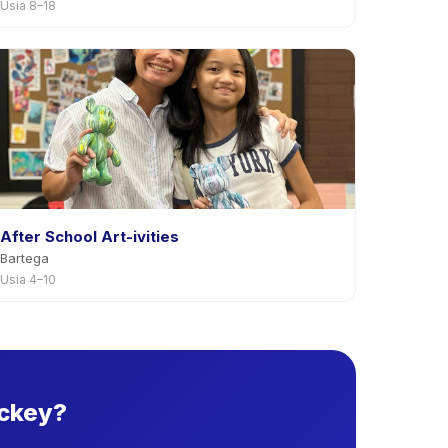
Usia 8–18
After School Art-ivities
Bartega
Usia 4–10
ickey?