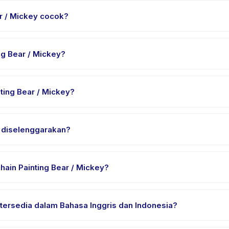
ar / Mickey cocok?
tuk anak usia 0 sampai 18 tahun. Instruktur menyesuaikan program 
yang sesuai.
ng Bear / Mickey?
riasi sesuai paket. Cek detail aktivitas untuk waktu pasti.
ing Bear / Mickey?
 Painting Bear / Mickey, pilih tanggal dan paket yang diinginkan, 
y diselenggarakan?
an di lokasi penyedia di Kecamatan Wiyung. Alamat lengkap, peta, d
ain Painting Bear / Mickey?
n nyaman, air minum, dan perlengkapan khusus DIY Keychain Paint
 tersedia dalam Bahasa Inggris dan Indonesia?
ia. Beberapa penyedia menawarkan DIY Keychain Painting Bear / M