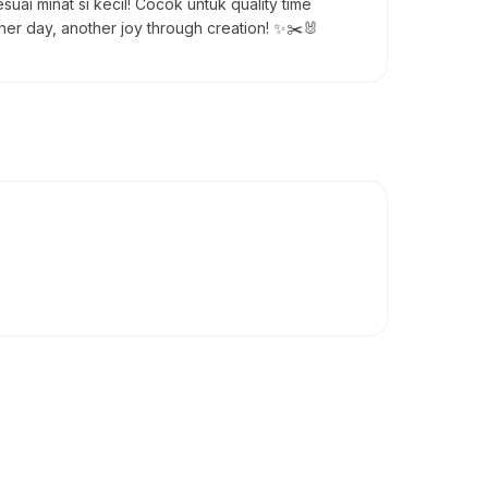
uai minat si kecil! Cocok untuk quality time
ther day, another joy through creation! ✨✂️🐰