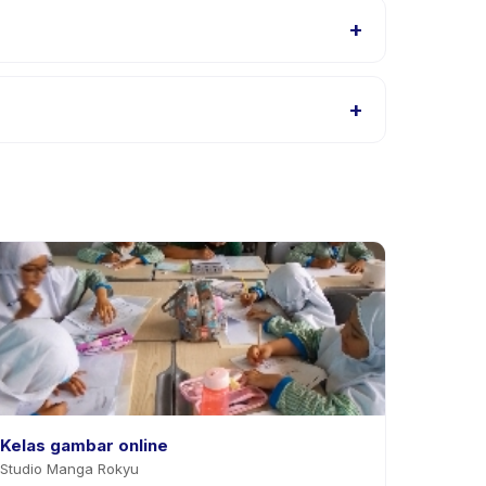
+
nting Bear / Mickey, atau hubungi penyedia melalui
+
laman aktivitas di aplikasi. Kebanyakan penyedia
Kelas gambar online
Studio Manga Rokyu