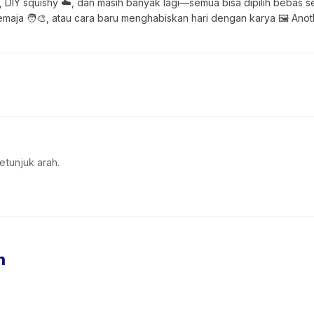
, DIY squishy ☁️, dan masih banyak lagi—semua bisa dipilih bebas ses
 remaja 🧑‍🎨, atau cara baru menghabiskan hari dengan karya 🖼️ Ano
etunjuk arah.
n