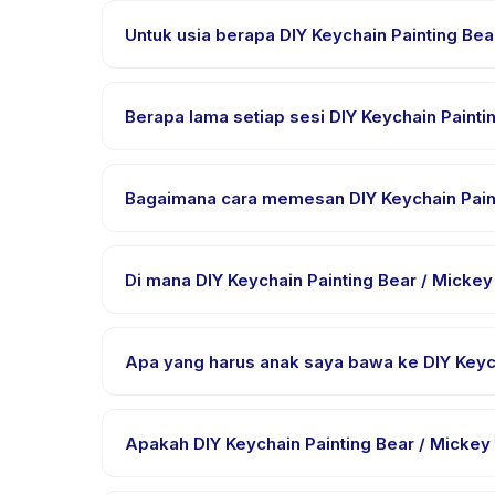
Untuk usia berapa DIY Keychain Painting Be
DIY Keychain Painting Bear / Mickey dirancang un
usia ini sehingga setiap anak mendapat tantangan 
Berapa lama setiap sesi DIY Keychain Painti
Lama sesi DIY Keychain Painting Bear / Mickey berva
Bagaimana cara memesan DIY Keychain Paint
Unduh aplikasi Happy Kamper, temukan DIY Keychain
konfirmasi segera setelah pembayaran berhasil.
Di mana DIY Keychain Painting Bear / Micke
DIY Keychain Painting Bear / Mickey diselenggarak
Kamper setelah pemesanan.
Apa yang harus anak saya bawa ke DIY Keych
Kebutuhan bervariasi, namun umumnya bawa pakaia
dalam email pemesanan.
Apakah DIY Keychain Painting Bear / Mickey
Sebagian besar kelas menggunakan Bahasa Indones