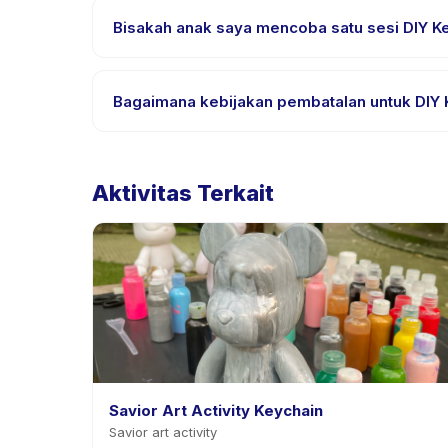
aktivitas untuk bahasa yang didukung.
Bisakah anak saya mencoba satu sesi DIY Key
Banyak penyedia di Happy Kamper menawarkan opsi t
aplikasi.
Bagaimana kebijakan pembatalan untuk DIY K
Kebijakan pembatalan ditetapkan oleh setiap penye
mengizinkan penjadwalan ulang dengan pemberit
Aktivitas Terkait
Savior Art Activity Keychain
Savior art activity