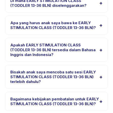
Di mana EARLY STIMULATION CLASS
+
tanggal dan paket yang diinginkan, lalu pesan secara
(TODDLER 13-36 BLN) diselenggarakan?
instan. Anda akan menerima konfirmasi segera setelah
EARLY STIMULATION CLASS (TODDLER 13-36 BLN)
pembayaran berhasil.
diselenggarakan di lokasi penyedia di Kecamatan
Apa yang harus anak saya bawa ke EARLY
+
Duren Sawit. Alamat lengkap, peta, dan petunjuk arah
STIMULATION CLASS (TODDLER 13-36 BLN)?
tersedia di aplikasi Happy Kamper setelah pemesanan.
Kebutuhan bervariasi, namun umumnya bawa pakaian
nyaman, air minum, dan perlengkapan khusus EARLY
Apakah EARLY STIMULATION CLASS
+
STIMULATION CLASS (TODDLER 13-36 BLN). Penyedia
(TODDLER 13-36 BLN) tersedia dalam Bahasa
Inggris dan Indonesia?
akan mengonfirmasi dalam email pemesanan.
Sebagian besar kelas menggunakan Bahasa Indonesia.
Beberapa penyedia menawarkan EARLY STIMULATION
Bisakah anak saya mencoba satu sesi EARLY
+
CLASS (TODDLER 13-36 BLN) dalam Bahasa Inggris,
STIMULATION CLASS (TODDLER 13-36 BLN)
terlebih dahulu?
cek halaman detail aktivitas untuk bahasa yang
didukung.
Banyak penyedia di Happy Kamper menawarkan opsi
trial atau satu sesi. Cari badge trial pada daftar EARLY
Bagaimana kebijakan pembatalan untuk EARLY
+
STIMULATION CLASS (TODDLER 13-36 BLN), atau
STIMULATION CLASS (TODDLER 13-36 BLN)?
hubungi penyedia melalui aplikasi.