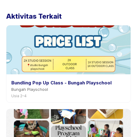
Kebijakan pembatalan ditetapkan oleh setiap penyedia.
Kebijakan EARLY STIMULATION CLASS (TODDLER 13-
Aktivitas Terkait
36 BLN) tertera pada halaman aktivitas di aplikasi.
Kebanyakan penyedia mengizinkan penjadwalan ulang
dengan pemberitahuan sebelumnya.
Bundling Pop Up Class - Bungah Playschool
Bungah Playschool
Usia 2–4