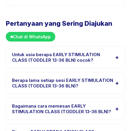
Pertanyaan yang Sering Diajukan
Chat di WhatsApp
Untuk usia berapa EARLY STIMULATION
+
CLASS (TODDLER 13-36 BLN) cocok?
EARLY STIMULATION CLASS (TODDLER 13-36 BLN)
dirancang untuk anak usia 1 sampai 3 tahun. Instruktur
Berapa lama setiap sesi EARLY STIMULATION
+
menyesuaikan program untuk berbagai tingkat
CLASS (TODDLER 13-36 BLN)?
kemampuan dalam rentang usia ini sehingga setiap
Setiap sesi EARLY STIMULATION CLASS (TODDLER 13-
anak mendapat tantangan yang sesuai.
36 BLN) berlangsung sekitar 60 menit. Datang 10 menit
Bagaimana cara memesan EARLY
+
lebih awal untuk proses check-in yang lancar.
STIMULATION CLASS (TODDLER 13-36 BLN)?
Unduh aplikasi Happy Kamper, temukan EARLY
STIMULATION CLASS (TODDLER 13-36 BLN), pilih