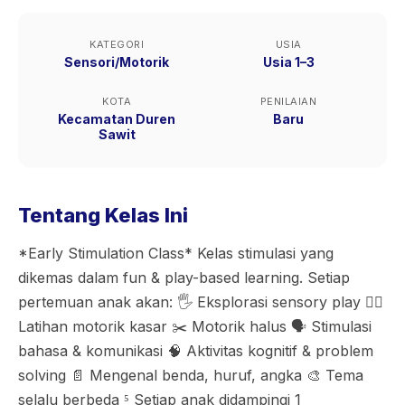
KATEGORI
USIA
Sensori/Motorik
Usia 1–3
KOTA
PENILAIAN
Kecamatan Duren
Baru
Sawit
Tentang Kelas Ini
*Early Stimulation Class* Kelas stimulasi yang
dikemas dalam fun & play-based learning. Setiap
pertemuan anak akan: 🖐️ Eksplorasi sensory play 🏃‍♂️
Latihan motorik kasar ✂️ Motorik halus 🗣️ Stimulasi
bahasa & komunikasi 🧠 Aktivitas kognitif & problem
solving 📄 Mengenal benda, huruf, angka 🎨 Tema
selalu berbeda ⁵ Setiap anak didampingi 1