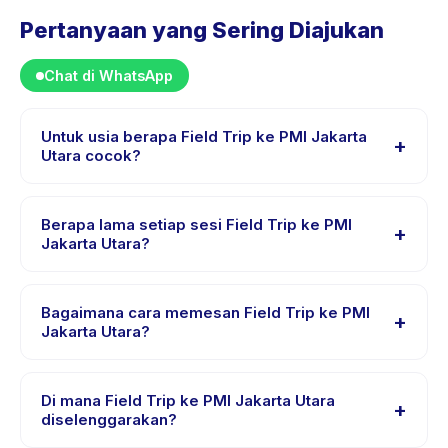
Pertanyaan yang Sering Diajukan
Chat di WhatsApp
Untuk usia berapa Field Trip ke PMI Jakarta
+
Utara cocok?
Field Trip ke PMI Jakarta Utara dirancang untuk anak
usia 4 sampai 10 tahun. Instruktur menyesuaikan
Berapa lama setiap sesi Field Trip ke PMI
+
program untuk berbagai tingkat kemampuan dalam
Jakarta Utara?
rentang usia ini sehingga setiap anak mendapat
Setiap sesi Field Trip ke PMI Jakarta Utara berlangsung
tantangan yang sesuai.
sekitar 3 jam. Datang 10 menit lebih awal untuk proses
Bagaimana cara memesan Field Trip ke PMI
+
check-in yang lancar.
Jakarta Utara?
Unduh aplikasi Happy Kamper, temukan Field Trip ke
PMI Jakarta Utara, pilih tanggal dan paket yang
Di mana Field Trip ke PMI Jakarta Utara
+
diinginkan, lalu pesan secara instan. Anda akan
diselenggarakan?
menerima konfirmasi segera setelah pembayaran