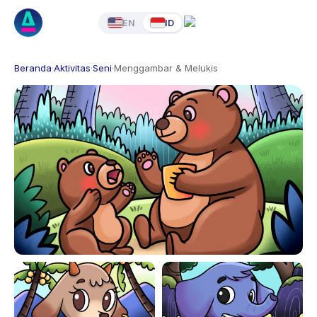
EN
ID
Beranda
·
Aktivitas
·
Seni
·
Menggambar & Melukis