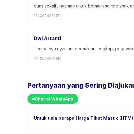
puas sekali , nyaman untuk bermain sampe anak a
1740024061171
Dwi Artanti
Tempatnya nyaman, permainan lengkap, pegawain
1740024061149
Pertanyaan yang Sering Diajuka
Chat di WhatsApp
Untuk usia berapa Harga Tiket Masuk (HTM)
Harga Tiket Masuk (HTM) dirancang untuk anak usi