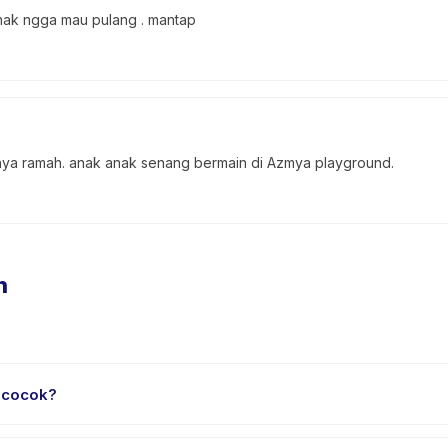
nak ngga mau pulang . mantap
ya ramah. anak anak senang bermain di Azmya playground.
n
 cocok?
a 0 sampai 8 tahun. Instruktur menyesuaikan program untuk berbaga