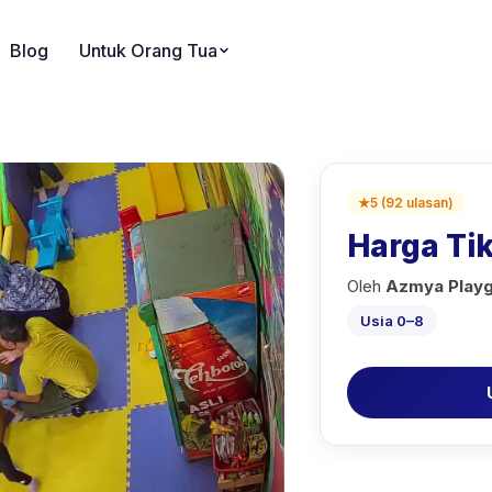
Blog
Untuk Orang Tua
★
5
(
92
ulasan
)
Harga Ti
Oleh
Azmya Play
Usia 0–8