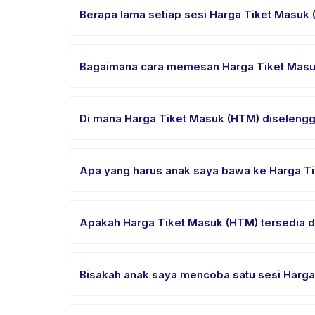
sehingga setiap anak mendapat tantangan yang se
Berapa lama setiap sesi Harga Tiket Masuk
Lama sesi Harga Tiket Masuk (HTM) bervariasi sesua
Bagaimana cara memesan Harga Tiket Mas
Unduh aplikasi Happy Kamper, temukan Harga Tiket
segera setelah pembayaran berhasil.
Di mana Harga Tiket Masuk (HTM) diseleng
Harga Tiket Masuk (HTM) diselenggarakan di lokas
setelah pemesanan.
Apa yang harus anak saya bawa ke Harga T
Kebutuhan bervariasi, namun umumnya bawa pakai
email pemesanan.
Apakah Harga Tiket Masuk (HTM) tersedia d
Sebagian besar kelas menggunakan Bahasa Indones
untuk bahasa yang didukung.
Bisakah anak saya mencoba satu sesi Harga
Banyak penyedia di Happy Kamper menawarkan opsi t