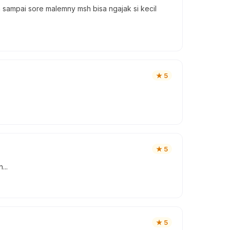
sampai sore malemny msh bisa ngajak si kecil
★
5
★
5
...
★
5