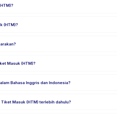
suai.
 (HTM)?
i paket. Cek detail aktivitas untuk waktu pasti.
uk (HTM)?
 Masuk (HTM), pilih tanggal dan paket yang diinginkan, lalu pesan
garakan?
i penyedia di Kecamatan Prambanan. Alamat lengkap, peta, dan pet
iket Masuk (HTM)?
an nyaman, air minum, dan perlengkapan khusus Harga Tiket Masu
alam Bahasa Inggris dan Indonesia?
ia. Beberapa penyedia menawarkan Harga Tiket Masuk (HTM) dalam
 Tiket Masuk (HTM) terlebih dahulu?
rial atau satu sesi. Cari badge trial pada daftar Harga Tiket Masu