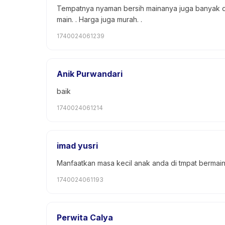
Tempatnya nyaman bersih mainanya juga banyak dek
main. . Harga juga murah. .
1740024061239
Anik Purwandari
baik
1740024061214
imad yusri
Manfaatkan masa kecil anak anda di tmpat bermain 
1740024061193
Perwita Calya