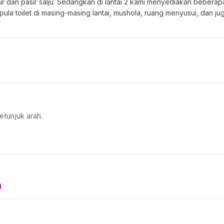
cur dan pasir salju. Sedangkan di lantai 2 kami menyediakan beberap
pula toilet di masing-masing lantai, mushola, ruang menyusui, dan 
etunjuk arah.
n