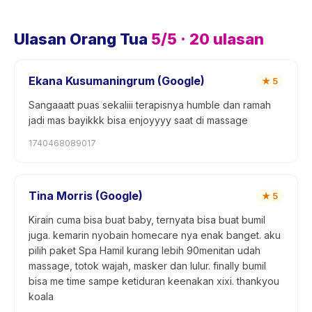
Ulasan Orang Tua
5
/5 ·
20
ulasan
Ekana Kusumaningrum (Google)
★
5
Sangaaatt puas sekaliii terapisnya humble dan ramah
jadi mas bayikkk bisa enjoyyyy saat di massage
1740468089017
Tina Morris (Google)
★
5
Kirain cuma bisa buat baby, ternyata bisa buat bumil
juga. kemarin nyobain homecare nya enak banget. aku
pilih paket Spa Hamil kurang lebih 90menitan udah
massage, totok wajah, masker dan lulur. finally bumil
bisa me time sampe ketiduran keenakan xixi. thankyou
koala