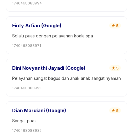
1740468088994
Finty Arfian (Google)
★
5
Selalu puas dengan pelayanan koala spa
1740468088971
Dini Novyanthi Jayadi (Google)
★
5
Pelayanan sangat bagus dan anak anak sangat nyaman
1740468088951
Dian Mardiani (Google)
★
5
Sangat puas..
1740468088932