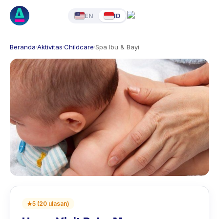
EN
ID
Beranda
·
Aktivitas
·
Childcare
·
Spa Ibu & Bayi
★
5
(
20
ulasan
)