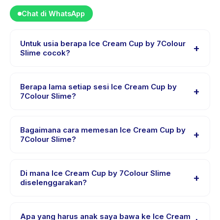
Chat di WhatsApp
Untuk usia berapa Ice Cream Cup by 7Colour
+
Slime cocok?
Ice Cream Cup by 7Colour Slime dirancang untuk anak
usia 0 sampai 18 tahun. Instruktur menyesuaikan
Berapa lama setiap sesi Ice Cream Cup by
+
program untuk berbagai tingkat kemampuan dalam
7Colour Slime?
rentang usia ini sehingga setiap anak mendapat
Lama sesi Ice Cream Cup by 7Colour Slime bervariasi
tantangan yang sesuai.
sesuai paket. Cek detail aktivitas untuk waktu pasti.
Bagaimana cara memesan Ice Cream Cup by
+
7Colour Slime?
Unduh aplikasi Happy Kamper, temukan Ice Cream Cup
by 7Colour Slime, pilih tanggal dan paket yang
Di mana Ice Cream Cup by 7Colour Slime
+
diinginkan, lalu pesan secara instan. Anda akan
diselenggarakan?
menerima konfirmasi segera setelah pembayaran
Ice Cream Cup by 7Colour Slime diselenggarakan di
berhasil.
lokasi penyedia di Tangerang. Alamat lengkap, peta,
Apa yang harus anak saya bawa ke Ice Cream