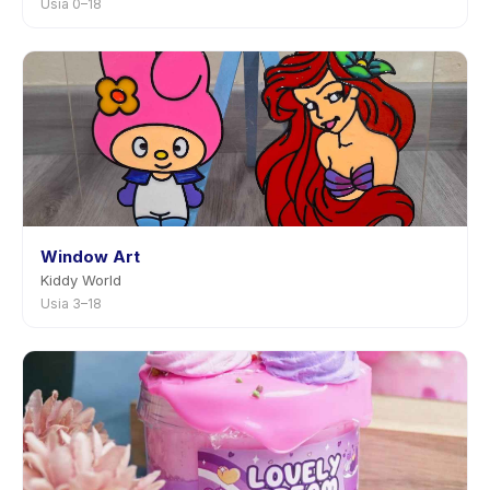
Usia 0–18
Window Art
Kiddy World
Usia 3–18