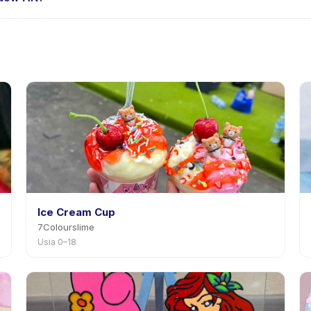
edia. Kebijakan Window Art tertera pada halaman aktivitas di apli
Ice Cream Cup
7Colourslime
Usia 0–18