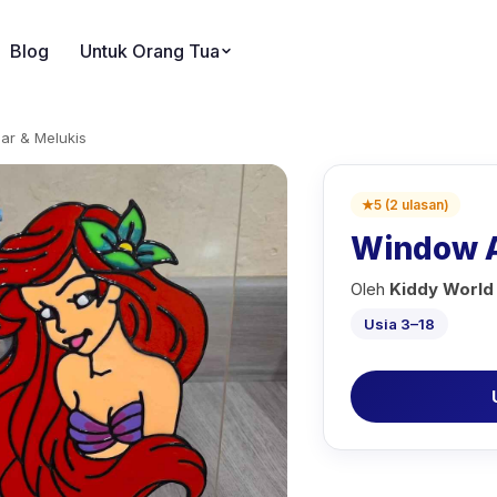
Blog
Untuk Orang Tua
r & Melukis
★
5
(
2
ulasan
)
Window 
Oleh
Kiddy World
Usia 3–18