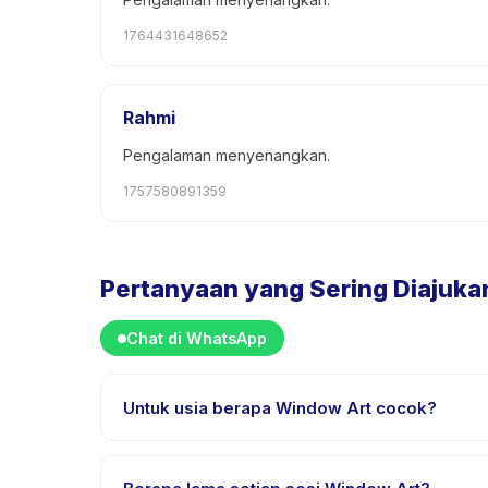
1764431648652
Rahmi
Pengalaman menyenangkan.
1757580891359
Pertanyaan yang Sering Diajuka
Chat di WhatsApp
Untuk usia berapa Window Art cocok?
Window Art dirancang untuk anak usia 3 sampai 18
anak mendapat tantangan yang sesuai.