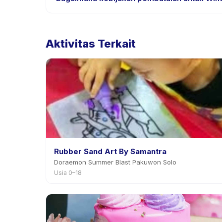
Kebijakan pembatalan ditetapkan oleh setiap peny
ulang dengan pemberitahuan sebelumnya.
Aktivitas Terkait
Rubber Sand Art By Samantra
Doraemon Summer Blast Pakuwon Solo
Usia 0–18