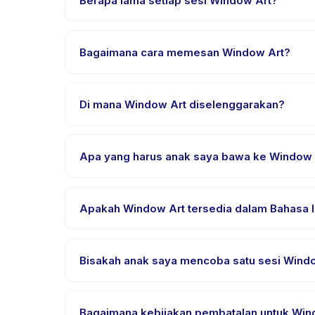
Berapa lama setiap sesi Window Art?
Setiap sesi Window Art berlangsung sekitar 1 jam. 
Bagaimana cara memesan Window Art?
Unduh aplikasi Happy Kamper, temukan Window Art, 
pembayaran berhasil.
Di mana Window Art diselenggarakan?
Window Art diselenggarakan di lokasi penyedia di
Apa yang harus anak saya bawa ke Window 
Kebutuhan bervariasi, namun umumnya bawa pakai
Apakah Window Art tersedia dalam Bahasa I
Sebagian besar kelas menggunakan Bahasa Indones
yang didukung.
Bisakah anak saya mencoba satu sesi Windo
Banyak penyedia di Happy Kamper menawarkan opsi t
Bagaimana kebijakan pembatalan untuk Win