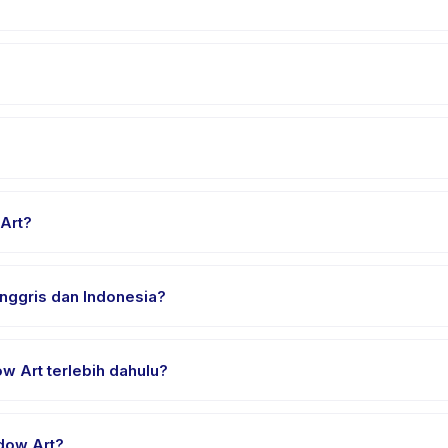
Datang 10 menit lebih awal untuk proses check-in yang lancar.
pilih tanggal dan paket yang diinginkan, lalu pesan secara instan
 Jawa Barat. Alamat lengkap, peta, dan petunjuk arah tersedia di a
Art?
an nyaman, air minum, dan perlengkapan khusus Window Art. Peny
nggris dan Indonesia?
ia. Beberapa penyedia menawarkan Window Art dalam Bahasa Inggri
w Art terlebih dahulu?
rial atau satu sesi. Cari badge trial pada daftar Window Art, atau 
dow Art?