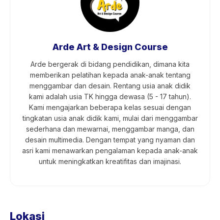
Arde Art & Design Course
Arde bergerak di bidang pendidikan, dimana kita
memberikan pelatihan kepada anak-anak tentang
menggambar dan desain. Rentang usia anak didik
kami adalah usia TK hingga dewasa (5 - 17 tahun).
Kami mengajarkan beberapa kelas sesuai dengan
tingkatan usia anak didik kami, mulai dari menggambar
sederhana dan mewarnai, menggambar manga, dan
desain multimedia. Dengan tempat yang nyaman dan
asri kami menawarkan pengalaman kepada anak-anak
untuk meningkatkan kreatifitas dan imajinasi.
Lokasi