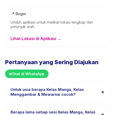
📍
Bogor
Unduh aplikasi untuk melihat lokasi lengkap dan
petunjuk arah.
Lihat Lokasi di Aplikasi →
Pertanyaan yang Sering Diajukan
Chat di WhatsApp
Untuk usia berapa Kelas Manga, Kelas
+
Menggambar & Mewarnai cocok?
Kelas Manga, Kelas Menggambar & Mewarnai
dirancang untuk anak usia 5 sampai 18 tahun. Instruktur
Berapa lama setiap sesi Kelas Manga, Kelas
+