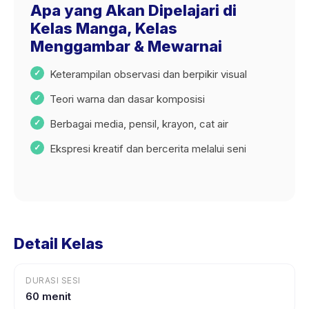
Apa yang Akan Dipelajari di
Kelas Manga, Kelas
Menggambar & Mewarnai
Keterampilan observasi dan berpikir visual
Teori warna dan dasar komposisi
Berbagai media, pensil, krayon, cat air
Ekspresi kreatif dan bercerita melalui seni
Detail Kelas
DURASI SESI
60 menit