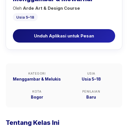
Oleh
Arde Art & Design Course
Usia 5–18
Unduh Aplikasi untuk Pesan
KATEGORI
USIA
Menggambar & Melukis
Usia 5–18
KOTA
PENILAIAN
Bogor
Baru
Tentang Kelas Ini