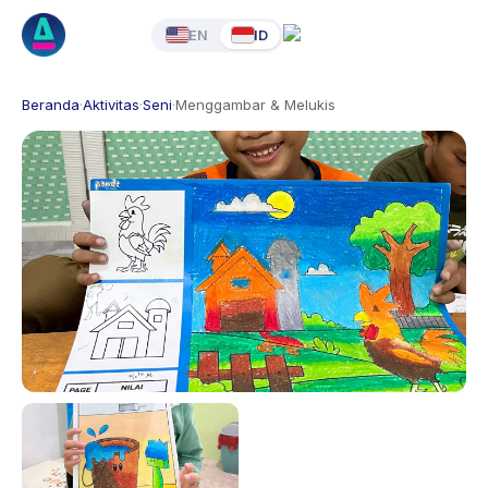
EN
ID
Beranda
·
Aktivitas
·
Seni
·
Menggambar & Melukis