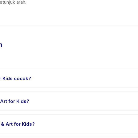
etunjuk arah.
n
r Kids cocok?
nak usia 2 sampai 6 tahun. Instruktur menyesuaikan program untuk b
suai.
Art for Kids?
gsung sekitar 90 menit. Datang 10 menit lebih awal untuk proses chec
 Art for Kids?
sori & Art for Kids, pilih tanggal dan paket yang diinginkan, lalu 