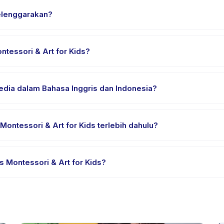
selenggarakan?
i lokasi penyedia di Surabaya. Alamat lengkap, peta, dan petunjuk a
tessori & Art for Kids?
n nyaman, air minum, dan perlengkapan khusus Kelas Montessori & 
sedia dalam Bahasa Inggris dan Indonesia?
ia. Beberapa penyedia menawarkan Kelas Montessori & Art for Kids
ontessori & Art for Kids terlebih dahulu?
rial atau satu sesi. Cari badge trial pada daftar Kelas Montessori 
 Montessori & Art for Kids?
dia. Kebijakan Kelas Montessori & Art for Kids tertera pada halaman
ahuan sebelumnya.