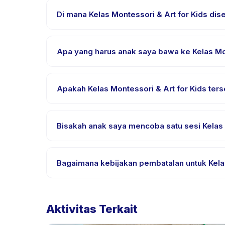
segera setelah pembayaran berhasil.
Di mana Kelas Montessori & Art for Kids di
Kelas Montessori & Art for Kids diselenggarakan d
pemesanan.
Apa yang harus anak saya bawa ke Kelas Mon
Kebutuhan bervariasi, namun umumnya bawa pakaia
email pemesanan.
Apakah Kelas Montessori & Art for Kids ter
Sebagian besar kelas menggunakan Bahasa Indones
aktivitas untuk bahasa yang didukung.
Bisakah anak saya mencoba satu sesi Kelas M
Banyak penyedia di Happy Kamper menawarkan opsi t
aplikasi.
Bagaimana kebijakan pembatalan untuk Kelas
Kebijakan pembatalan ditetapkan oleh setiap penye
mengizinkan penjadwalan ulang dengan pemberit
Aktivitas Terkait