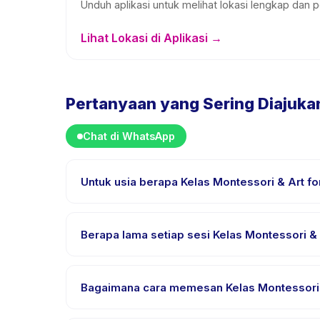
Unduh aplikasi untuk melihat lokasi lengkap dan p
Lihat Lokasi di Aplikasi →
Pertanyaan yang Sering Diajuka
Chat di WhatsApp
Untuk usia berapa Kelas Montessori & Art fo
Kelas Montessori & Art for Kids dirancang untuk a
sehingga setiap anak mendapat tantangan yang se
Berapa lama setiap sesi Kelas Montessori & 
Setiap sesi Kelas Montessori & Art for Kids berlan
Bagaimana cara memesan Kelas Montessori &
Unduh aplikasi Happy Kamper, temukan Kelas Montes