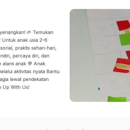
enyenangkan! 🌱 Temukan
 Untuk anak usia 2–6
orial, praktis sehari-hari,
diri, percaya diri, dan
me alami anak 💬 Anak
elalui aktivitas nyata Bantu
hagia lewat pendekatan
 Up With Us!