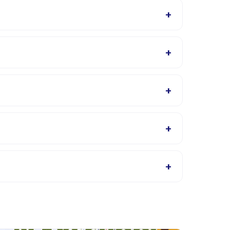
+
rah tersedia di aplikasi Happy Kamper setelah
+
Art for Kids. Penyedia akan mengonfirmasi dalam
+
 dalam Bahasa Inggris, cek halaman detail
+
& Art for Kids, atau hubungi penyedia melalui
+
 aktivitas di aplikasi. Kebanyakan penyedia