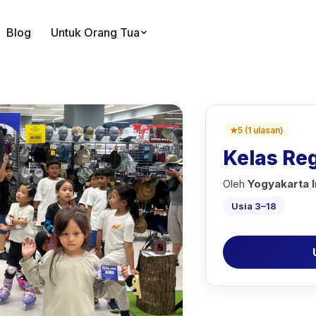
Blog
Untuk Orang Tua
★
5
(
1
ulasan
)
Kelas Re
Oleh
Yogyakarta 
Usia 3–18