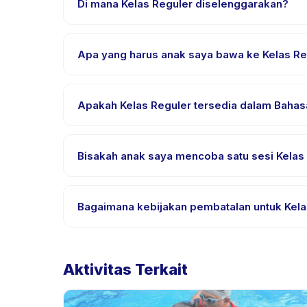
Di mana Kelas Reguler diselenggarakan?
Kelas Reguler diselenggarakan di lokasi penyedia 
Apa yang harus anak saya bawa ke Kelas Re
Kebutuhan bervariasi, namun umumnya bawa pakaia
pemesanan.
Apakah Kelas Reguler tersedia 
Sebagian besar kelas menggunakan Bahasa Indones
yang didukung.
Banyak penyedia di Happy Kamper menawarkan opsi tr
Bagaimana kebijakan pembatalan untuk Kela
Kebijakan pembatalan ditetapkan oleh setiap penye
penjadwalan ulang dengan pemberitahuan sebelu
Aktivitas Terkait