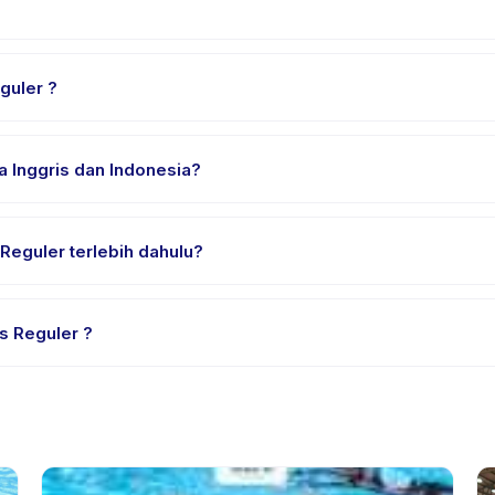
di Kecamatan Mlati. Alamat lengkap, peta, dan petunjuk arah tersed
guler ?
n nyaman, air minum, dan perlengkapan khusus Kelas Reguler . Pe
dalam Bahasa Inggris dan Indonesia?
ia. Beberapa penyedia menawarkan Kelas Reguler dalam Bahasa Ing
Bisakah anak saya mencoba satu sesi Kelas Reguler terlebih dahulu?
ial atau satu sesi. Cari badge trial pada daftar Kelas Reguler , at
s Reguler ?
dia. Kebijakan Kelas Reguler tertera pada halaman aktivitas di ap
mnya.