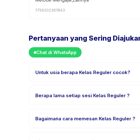
1759202361843
Pertanyaan yang Sering Diajuka
Chat di WhatsApp
Untuk usia berapa Kelas Reguler cocok?
Kelas Reguler dirancang untuk anak usia 3 sampai 
anak mendapat tantangan yang sesuai.
Berapa lama setiap sesi Kelas Reguler ?
Setiap sesi Kelas Reguler berlangsung sekitar 2 ja
Bagaimana cara memesan Kelas Reguler ?
Unduh aplikasi Happy Kamper, temukan Kelas Regule
pembayaran berhasil.