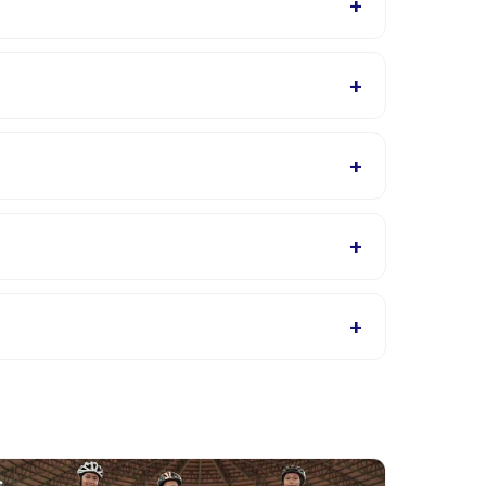
+
ia di aplikasi Happy Kamper setelah pemesanan.
+
nyedia akan mengonfirmasi dalam email
+
gris, cek halaman detail aktivitas untuk bahasa
+
au hubungi penyedia melalui aplikasi.
+
likasi. Kebanyakan penyedia mengizinkan