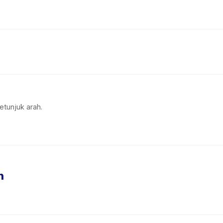
etunjuk arah.
n