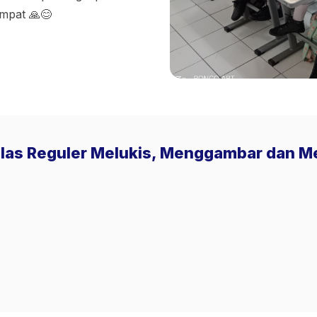
empat 🙏😊
Kelas Reguler Melukis, Menggambar dan 