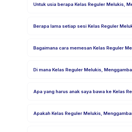
Untuk usia berapa Kelas Reguler Melukis,
Kelas Reguler Melukis, Menggambar dan Mewarnai 
dalam rentang usia ini sehingga setiap anak menda
Berapa lama setiap sesi Kelas Reguler Me
Setiap sesi Kelas Reguler Melukis, Menggambar dan
Bagaimana cara memesan Kelas Reguler Me
Unduh aplikasi Happy Kamper, temukan Kelas Regul
menerima konfirmasi segera setelah pembayaran b
Di mana Kelas Reguler Melukis, Menggamba
Kelas Reguler Melukis, Menggambar dan Mewarnai 
aplikasi Happy Kamper setelah pemesanan.
Apa yang harus anak saya bawa ke Kelas R
Kebutuhan bervariasi, namun umumnya bawa pakai
mengonfirmasi dalam email pemesanan.
Apakah Kelas Reguler Melukis, Menggambar 
Sebagian besar kelas menggunakan Bahasa Indon