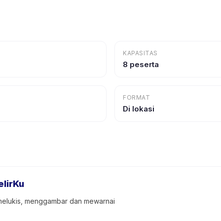
KAPASITAS
8 peserta
FORMAT
Di lokasi
elirKu
melukis, menggambar dan mewarnai