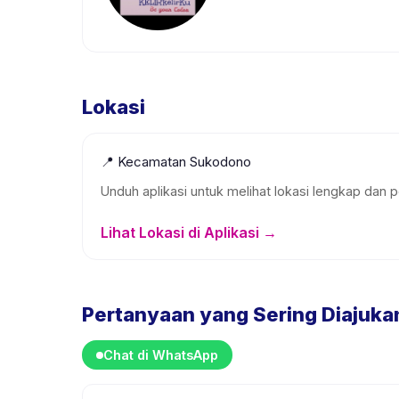
Lokasi
📍
Kecamatan Sukodono
Unduh aplikasi untuk melihat lokasi lengkap dan p
Lihat Lokasi di Aplikasi →
Pertanyaan yang Sering Diajuka
Chat di WhatsApp