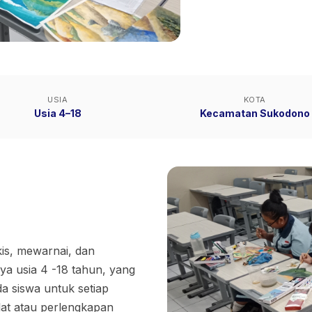
USIA
KOTA
Usia 4–18
Kecamatan Sukodono
is, mewarnai, dan
a usia 4 -18 tahun, yang
 siswa untuk setiap
t atau perlengkapan