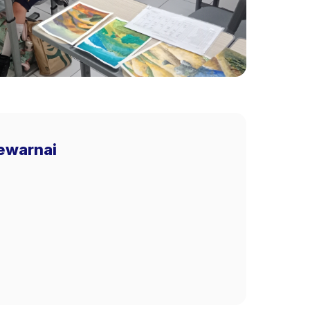
Mewarnai