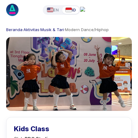
EN
ID
Beranda
·
Aktivitas
·
Musik & Tari
·
Modern Dance/Hiphop
Kids Class