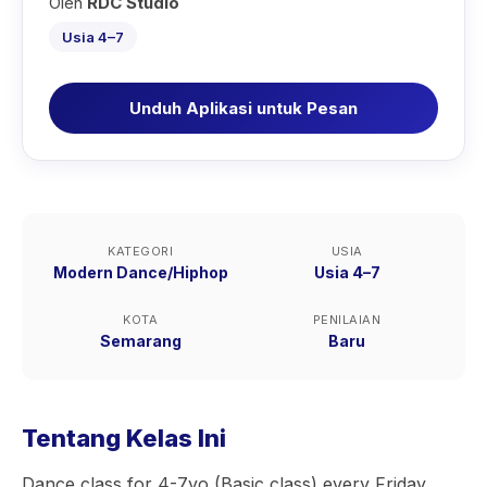
Oleh
RDC Studio
Usia 4–7
Unduh Aplikasi untuk Pesan
KATEGORI
USIA
Modern Dance/Hiphop
Usia 4–7
KOTA
PENILAIAN
Semarang
Baru
Tentang Kelas Ini
Dance class for 4-7yo (Basic class) every Friday