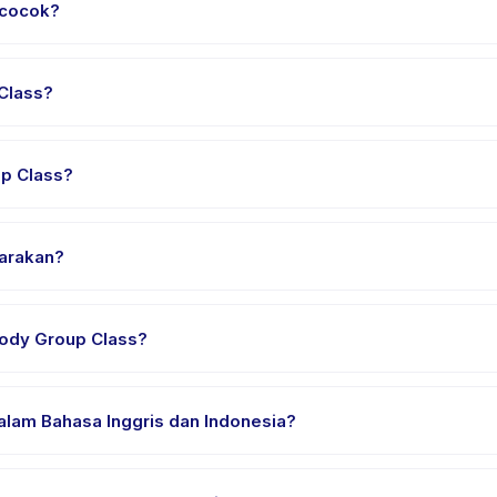
 cocok?
a 2 sampai 14 tahun. Instruktur menyesuaikan program untuk berbaga
suai.
 Class?
kitar 45 menit. Datang 10 menit lebih awal untuk proses check-in y
p Class?
Group Class, pilih tanggal dan paket yang diinginkan, lalu pesan 
garakan?
i penyedia di Kecamatan Mampang Prapatan. Alamat lengkap, peta, d
lody Group Class?
n nyaman, air minum, dan perlengkapan khusus Mini Melody Group
alam Bahasa Inggris dan Indonesia?
ia. Beberapa penyedia menawarkan Mini Melody Group Class dalam 