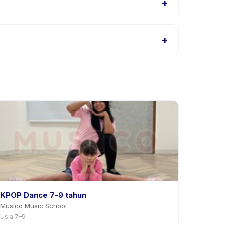
+
 Class, atau hubungi penyedia melalui aplikasi.
+
itas di aplikasi. Kebanyakan penyedia mengizinkan
KPOP Dance 7-9 tahun
Musico Music School
Usia 7–9