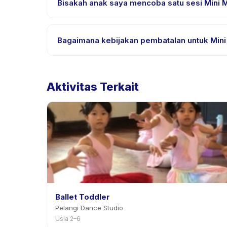
Bisakah anak saya mencoba satu sesi Mini M
Banyak penyedia di Happy Kamper menawarkan opsi t
Bagaimana kebijakan pembatalan untuk Min
Kebijakan pembatalan ditetapkan oleh setiap peny
penjadwalan ulang dengan pemberitahuan sebelu
Aktivitas Terkait
Ballet Toddler
Pelangi Dance Studio
Usia 2–6