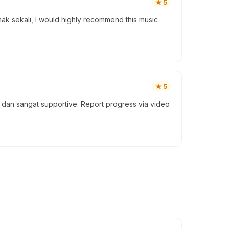
★
5
ak sekali, I would highly recommend this music
★
5
r dan sangat supportive. Report progress via video