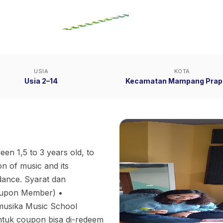
USIA
KOTA
Usia 2–14
Kecamatan Mampang Prap
een 1,5 to 3 years old, to
on of music and its
dance. Syarat dan
Kupon Member) •
omusika Music School
Untuk coupon bisa di-redeem