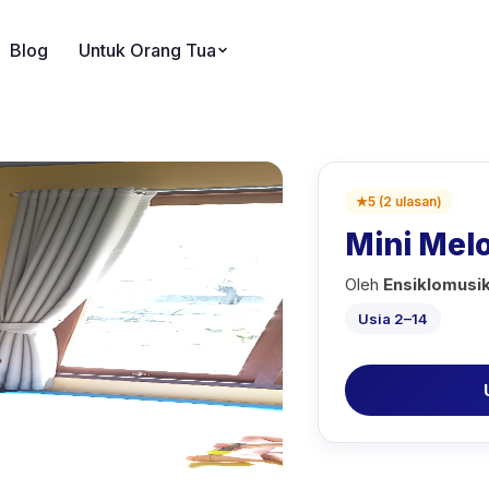
Blog
Untuk Orang Tua
★
5
(
2
ulasan
)
Mini Mel
Oleh
Ensiklomusi
Usia 2–14