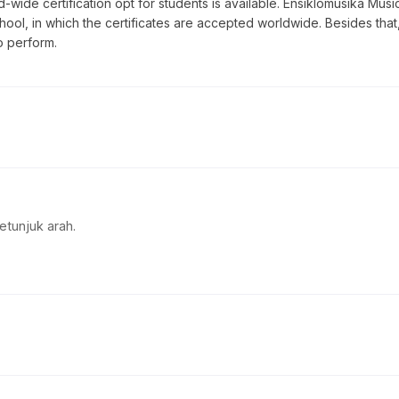
-wide certification opt for students is available. Ensiklomusika Musi
l, in which the certificates are accepted worldwide. Besides that,
o perform.
etunjuk arah.