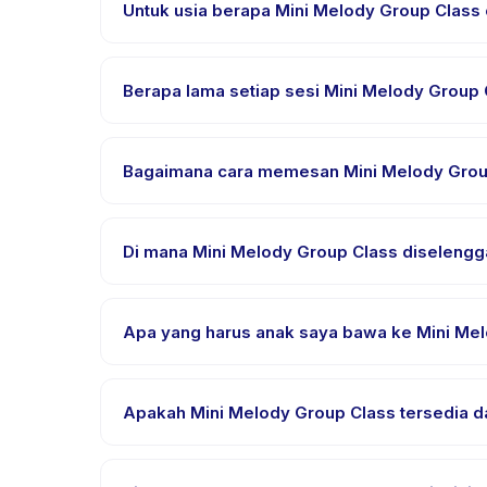
Untuk usia berapa Mini Melody Group Class
Mini Melody Group Class dirancang untuk anak usi
sehingga setiap anak mendapat tantangan yang se
Berapa lama setiap sesi Mini Melody Group
Setiap sesi Mini Melody Group Class berlangsung se
Bagaimana cara memesan Mini Melody Grou
Unduh aplikasi Happy Kamper, temukan Mini Melody 
segera setelah pembayaran berhasil.
Di mana Mini Melody Group Class diseleng
Mini Melody Group Class diselenggarakan di lokas
Kamper setelah pemesanan.
Apa yang harus anak saya bawa ke Mini Me
Kebutuhan bervariasi, namun umumnya bawa pakaia
pemesanan.
Apakah Mini Melody Group Class tersedia d
Sebagian besar kelas menggunakan Bahasa Indones
untuk bahasa yang didukung.