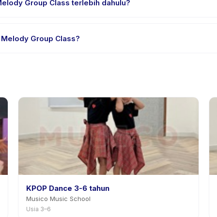
elody Group Class terlebih dahulu?
rial atau satu sesi. Cari badge trial pada daftar Mini Melody Group
i Melody Group Class?
edia. Kebijakan Mini Melody Group Class tertera pada halaman aktiv
mnya.
KPOP Dance 3-6 tahun
Musico Music School
Usia 3–6