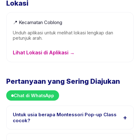
Lokasi
📍
Kecamatan Coblong
Unduh aplikasi untuk melihat lokasi lengkap dan
petunjuk arah.
Lihat Lokasi di Aplikasi →
Pertanyaan yang Sering Diajukan
Chat di WhatsApp
Untuk usia berapa Montessori Pop-up Class
+
cocok?
Montessori Pop-up Class dirancang untuk anak usia 0
sampai 2 tahun. Instruktur menyesuaikan program untuk