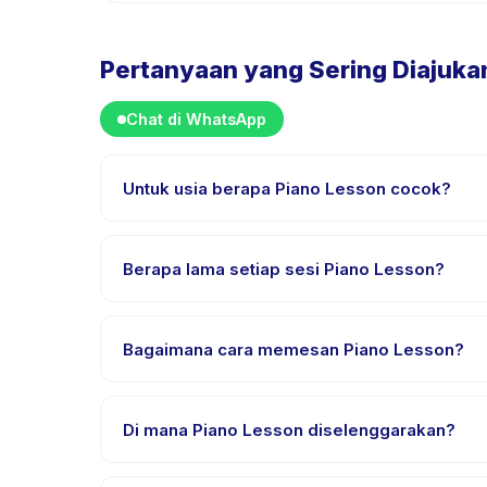
Pertanyaan yang Sering Diajuka
Chat di WhatsApp
Untuk usia berapa Piano Lesson cocok?
Piano Lesson dirancang untuk anak usia 4 sampai 
anak mendapat tantangan yang sesuai.
Berapa lama setiap sesi Piano Lesson?
Setiap sesi Piano Lesson berlangsung sekitar 30 me
Bagaimana cara memesan Piano Lesson?
Unduh aplikasi Happy Kamper, temukan Piano Lesson
pembayaran berhasil.
Di mana Piano Lesson diselenggarakan?
Piano Lesson diselenggarakan di lokasi penyedia d