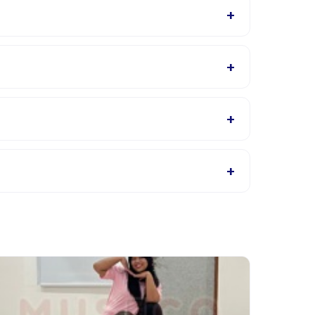
+
yedia akan mengonfirmasi dalam email
+
ris, cek halaman detail aktivitas untuk bahasa
+
u hubungi penyedia melalui aplikasi.
+
ikasi. Kebanyakan penyedia mengizinkan