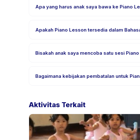
Apa yang harus anak saya bawa ke Piano L
Kebutuhan bervariasi, namun umumnya bawa pakai
pemesanan.
Apakah Piano Lesson tersedia dalam Bahasa
Sebagian besar kelas menggunakan Bahasa Indones
yang didukung.
Bisakah anak saya mencoba satu sesi Piano 
Banyak penyedia di Happy Kamper menawarkan opsi t
Bagaimana kebijakan pembatalan untuk Pia
Kebijakan pembatalan ditetapkan oleh setiap penye
penjadwalan ulang dengan pemberitahuan sebelu
Aktivitas Terkait