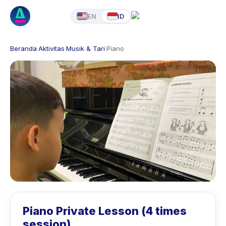
EN
ID
Beranda
·
Aktivitas
·
Musik & Tari
·
Piano
Piano Private Lesson (4 times
session)