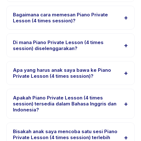
Setiap sesi Piano Private Lesson (4 times session)
tantangan yang sesuai.
berlangsung sekitar 45 menit. Datang 10 menit lebih
Bagaimana cara memesan Piano Private
+
awal untuk proses check-in yang lancar.
Lesson (4 times session)?
Unduh aplikasi Happy Kamper, temukan Piano Private
Lesson (4 times session), pilih tanggal dan paket yang
Di mana Piano Private Lesson (4 times
+
diinginkan, lalu pesan secara instan. Anda akan
session) diselenggarakan?
menerima konfirmasi segera setelah pembayaran
Piano Private Lesson (4 times session)
berhasil.
diselenggarakan di lokasi penyedia di Kecamatan
Apa yang harus anak saya bawa ke Piano
+
Parongpong. Alamat lengkap, peta, dan petunjuk arah
Private Lesson (4 times session)?
tersedia di aplikasi Happy Kamper setelah pemesanan.
Kebutuhan bervariasi, namun umumnya bawa pakaian
nyaman, air minum, dan perlengkapan khusus Piano
Apakah Piano Private Lesson (4 times
+
Private Lesson (4 times session). Penyedia akan
session) tersedia dalam Bahasa Inggris dan
Indonesia?
mengonfirmasi dalam email pemesanan.
Sebagian besar kelas menggunakan Bahasa Indonesia.
Beberapa penyedia menawarkan Piano Private Lesson
Bisakah anak saya mencoba satu sesi Piano
+
(4 times session) dalam Bahasa Inggris, cek halaman
Private Lesson (4 times session) terlebih