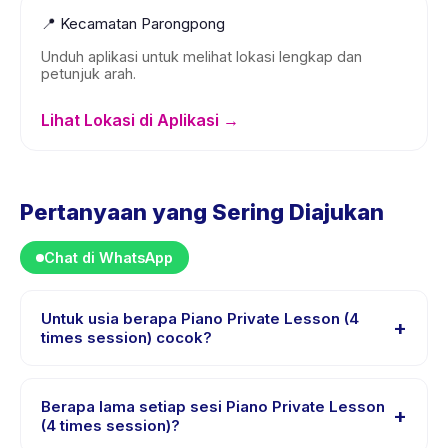
📍
Kecamatan Parongpong
Unduh aplikasi untuk melihat lokasi lengkap dan
petunjuk arah.
Lihat Lokasi di Aplikasi →
Pertanyaan yang Sering Diajukan
Chat di WhatsApp
Untuk usia berapa Piano Private Lesson (4
+
times session) cocok?
Piano Private Lesson (4 times session) dirancang untuk
anak usia 6 sampai 18 tahun. Instruktur menyesuaikan
Berapa lama setiap sesi Piano Private Lesson
+
program untuk berbagai tingkat kemampuan dalam
(4 times session)?
rentang usia ini sehingga setiap anak mendapat