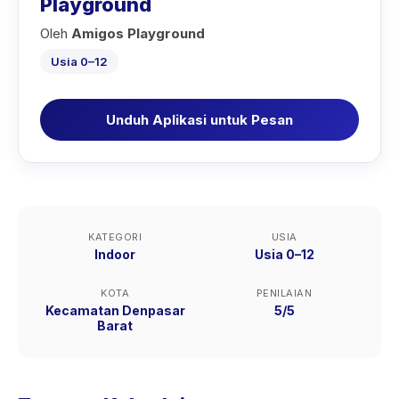
Playground
Oleh
Amigos Playground
Usia 0–12
Unduh Aplikasi untuk Pesan
KATEGORI
USIA
Indoor
Usia 0–12
KOTA
PENILAIAN
Kecamatan Denpasar
5/5
Barat