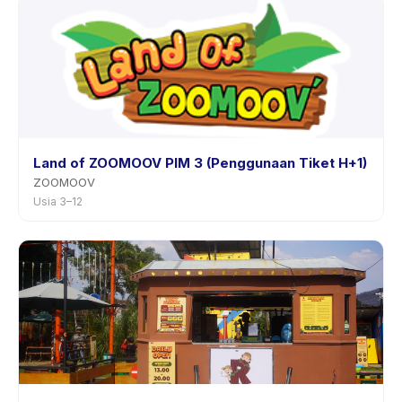
Land of ZOOMOOV PIM 3 (Penggunaan Tiket H+1)
ZOOMOOV
Usia 3–12