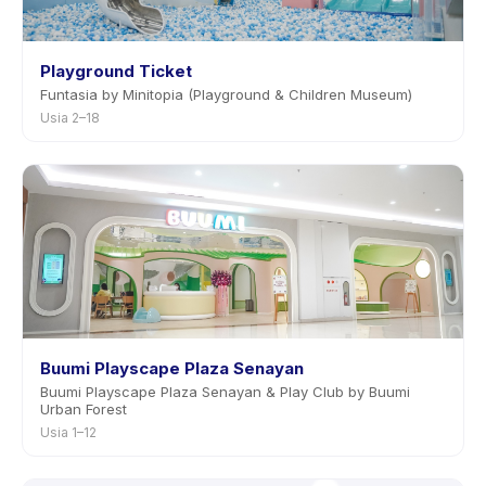
Playground Ticket
Funtasia by Minitopia (Playground & Children Museum)
Usia 2–18
Buumi Playscape Plaza Senayan
Buumi Playscape Plaza Senayan & Play Club by Buumi
Urban Forest
Usia 1–12