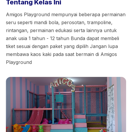
Tentang Kelas Ini
Amigos Playground mempunyai beberapa permainan
seru seperti mandi bola, perosotan, trampoline,
rintangan, permainan edukasi serta lainnya untuk
anak usia 1 tahun - 12 tahun Bunda dapat membeli
tiket sesuai dengan paket yang dipilih Jangan lupa
membawa kaos kaki pada saat bermain di Amigos
Playground