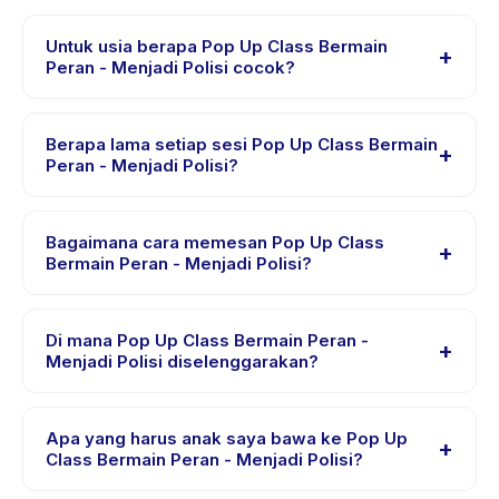
Untuk usia berapa Pop Up Class Bermain
+
Peran - Menjadi Polisi cocok?
Pop Up Class Bermain Peran - Menjadi Polisi dirancang
untuk anak usia 2 sampai 10 tahun. Instruktur
Berapa lama setiap sesi Pop Up Class Bermain
+
menyesuaikan program untuk berbagai tingkat
Peran - Menjadi Polisi?
kemampuan dalam rentang usia ini sehingga setiap
Setiap sesi Pop Up Class Bermain Peran - Menjadi
anak mendapat tantangan yang sesuai.
Polisi berlangsung sekitar 3 jam. Datang 10 menit lebih
Bagaimana cara memesan Pop Up Class
+
awal untuk proses check-in yang lancar.
Bermain Peran - Menjadi Polisi?
Unduh aplikasi Happy Kamper, temukan Pop Up Class
Bermain Peran - Menjadi Polisi, pilih tanggal dan paket
Di mana Pop Up Class Bermain Peran -
+
yang diinginkan, lalu pesan secara instan. Anda akan
Menjadi Polisi diselenggarakan?
menerima konfirmasi segera setelah pembayaran
Pop Up Class Bermain Peran - Menjadi Polisi
berhasil.
diselenggarakan di lokasi penyedia di Kecamatan
Apa yang harus anak saya bawa ke Pop Up
+
Sumur Bandung. Alamat lengkap, peta, dan petunjuk
Class Bermain Peran - Menjadi Polisi?
arah tersedia di aplikasi Happy Kamper setelah