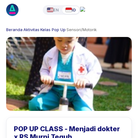
EN
ID
Beranda
·
Aktivitas
·
Kelas Pop Up
·
Sensori/Motorik
POP UP CLASS - Menjadi dokter
x RS Murni Teguh