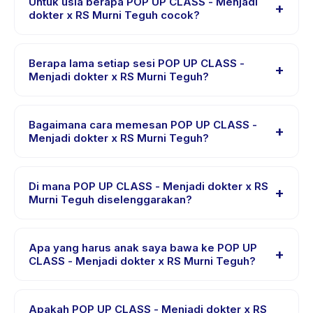
Untuk usia berapa POP UP CLASS - Menjadi
+
dokter x RS Murni Teguh cocok?
POP UP CLASS - Menjadi dokter x RS Murni Teguh
dirancang untuk anak usia 2 sampai 8 tahun. Instruktur
Berapa lama setiap sesi POP UP CLASS -
+
menyesuaikan program untuk berbagai tingkat
Menjadi dokter x RS Murni Teguh?
kemampuan dalam rentang usia ini sehingga setiap
Setiap sesi POP UP CLASS - Menjadi dokter x RS Murni
anak mendapat tantangan yang sesuai.
Teguh berlangsung sekitar 2 jam. Datang 10 menit lebih
Bagaimana cara memesan POP UP CLASS -
+
awal untuk proses check-in yang lancar.
Menjadi dokter x RS Murni Teguh?
Unduh aplikasi Happy Kamper, temukan POP UP CLASS
- Menjadi dokter x RS Murni Teguh, pilih tanggal dan
Di mana POP UP CLASS - Menjadi dokter x RS
+
paket yang diinginkan, lalu pesan secara instan. Anda
Murni Teguh diselenggarakan?
akan menerima konfirmasi segera setelah pembayaran
POP UP CLASS - Menjadi dokter x RS Murni Teguh
berhasil.
diselenggarakan di lokasi penyedia di Kecamatan
Apa yang harus anak saya bawa ke POP UP
+
Sumur Bandung. Alamat lengkap, peta, dan petunjuk
CLASS - Menjadi dokter x RS Murni Teguh?
arah tersedia di aplikasi Happy Kamper setelah
Kebutuhan bervariasi, namun umumnya bawa pakaian
pemesanan.
nyaman, air minum, dan perlengkapan khusus POP UP
Apakah POP UP CLASS - Menjadi dokter x RS