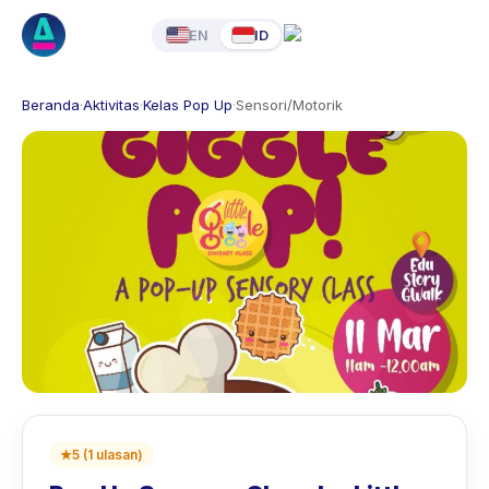
EN
ID
Beranda
·
Aktivitas
·
Kelas Pop Up
·
Sensori/Motorik
★
5
(
1
ulasan
)