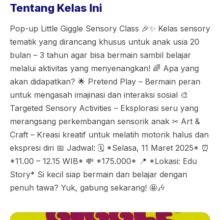
Tentang Kelas Ini
Pop-up Little Giggle Sensory Class 🎉✨ Kelas sensory
tematik yang dirancang khusus untuk anak usia 20
bulan – 3 tahun agar bisa bermain sambil belajar
melalui aktivitas yang menyenangkan! 🌈 Apa yang
akan didapatkan? 🌟 Pretend Play – Bermain peran
untuk mengasah imajinasi dan interaksi sosial 🎨
Targeted Sensory Activities – Eksplorasi seru yang
merangsang perkembangan sensorik anak ✂ Art &
Craft – Kreasi kreatif untuk melatih motorik halus dan
ekspresi diri 📅 Jadwal: 🗓 *Selasa, 11 Maret 2025* ⏰
*11.00 – 12.15 WIB* 💸 *175.000* 📍 *Lokasi: Edu
Story* Si kecil siap bermain dan belajar dengan
penuh tawa? Yuk, gabung sekarang! 🤩🎶