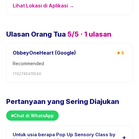
Lihat Lokasi di Aplikasi →
Ulasan Orang Tua
5
/5 ·
1
ulasan
ObbeyOneHeart (Google)
★
5
Recommended
1742745415540
Pertanyaan yang Sering Diajukan
Chat di WhatsApp
Untuk usia berapa Pop Up Sensory Class by
+