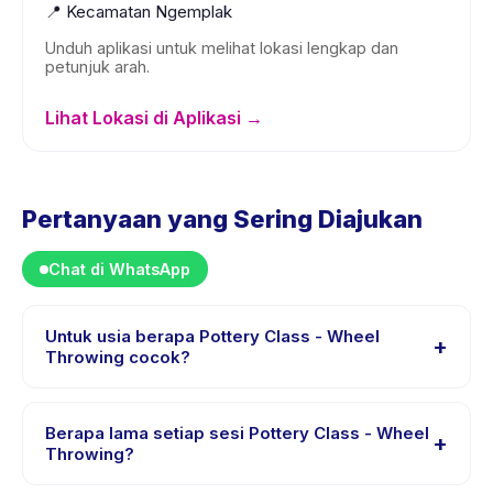
📍
Kecamatan Ngemplak
Unduh aplikasi untuk melihat lokasi lengkap dan
petunjuk arah.
Lihat Lokasi di Aplikasi →
Pertanyaan yang Sering Diajukan
Chat di WhatsApp
Untuk usia berapa Pottery Class - Wheel
+
Throwing cocok?
Pottery Class - Wheel Throwing dirancang untuk anak
usia 8 sampai 18 tahun. Instruktur menyesuaikan
Berapa lama setiap sesi Pottery Class - Wheel
+
program untuk berbagai tingkat kemampuan dalam
Throwing?
rentang usia ini sehingga setiap anak mendapat