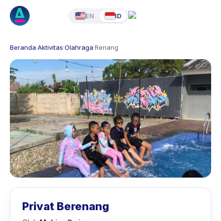
EN
ID
Beranda
·
Aktivitas
·
Olahraga
·
Renang
Privat Berenang