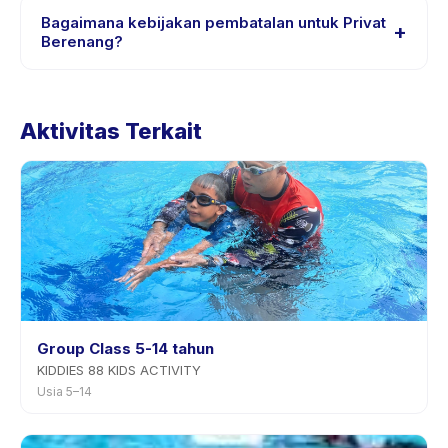
trial atau satu sesi. Cari badge trial pada daftar Privat
Bagaimana kebijakan pembatalan untuk Privat
+
Berenang, atau hubungi penyedia melalui aplikasi.
Berenang?
Kebijakan pembatalan ditetapkan oleh setiap penyedia.
Kebijakan Privat Berenang tertera pada halaman
Aktivitas Terkait
aktivitas di aplikasi. Kebanyakan penyedia mengizinkan
penjadwalan ulang dengan pemberitahuan
sebelumnya.
Group Class 5-14 tahun
KIDDIES 88 KIDS ACTIVITY
Usia 5–14