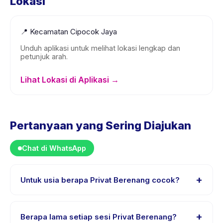
Lokasi
📍
Kecamatan Cipocok Jaya
Unduh aplikasi untuk melihat lokasi lengkap dan
petunjuk arah.
Lihat Lokasi di Aplikasi →
Pertanyaan yang Sering Diajukan
Chat di WhatsApp
+
Untuk usia berapa Privat Berenang cocok?
Privat Berenang dirancang untuk anak usia 0 sampai 18
tahun. Instruktur menyesuaikan program untuk berbagai
+
Berapa lama setiap sesi Privat Berenang?