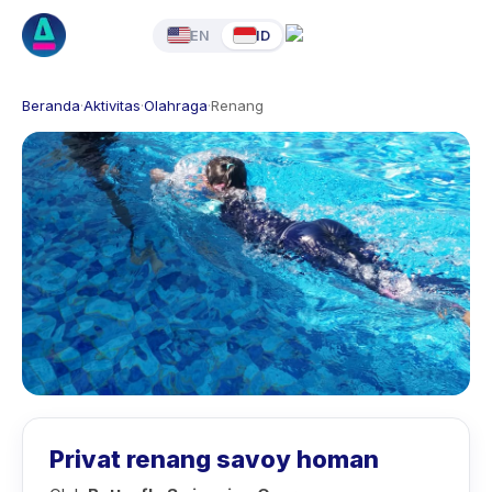
EN
ID
Beranda
·
Aktivitas
·
Olahraga
·
Renang
Privat renang savoy homan