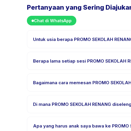
Pertanyaan yang Sering Diajuka
Chat di WhatsApp
Untuk usia berapa PROMO SEKOLAH RENAN
PROMO SEKOLAH RENANG dirancang untuk anak usia 
sehingga setiap anak mendapat tantangan yang se
Berapa lama setiap sesi PROMO SEKOLAH
Setiap sesi PROMO SEKOLAH RENANG berlangsung sek
Bagaimana cara memesan PROMO SEKOLA
Unduh aplikasi Happy Kamper, temukan PROMO SEKO
segera setelah pembayaran berhasil.
Di mana PROMO SEKOLAH RENANG diseleng
PROMO SEKOLAH RENANG diselenggarakan di lokasi 
pemesanan.
Apa yang harus anak saya bawa ke PROM