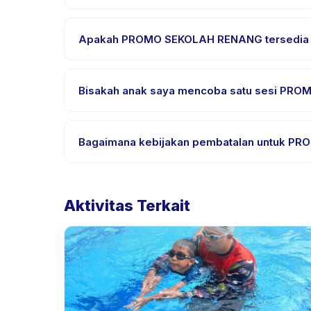
Kebutuhan bervariasi, namun umumnya bawa paka
email pemesanan.
Apakah PROMO SEKOLAH RENANG tersedia da
Sebagian besar kelas menggunakan Bahasa Indon
untuk bahasa yang didukung.
Bisakah anak saya mencoba satu sesi PRO
Banyak penyedia di Happy Kamper menawarkan opsi 
Bagaimana kebijakan pembatalan untuk 
Kebijakan pembatalan ditetapkan oleh setiap pen
mengizinkan penjadwalan ulang dengan pemberit
Aktivitas Terkait