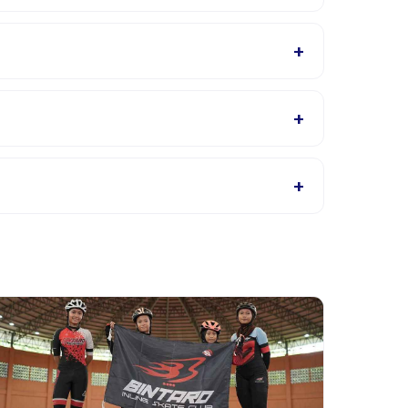
 RENANG. Penyedia akan mengonfirmasi dalam
+
Bahasa Inggris, cek halaman detail aktivitas
+
 RENANG, atau hubungi penyedia melalui aplikasi.
+
itas di aplikasi. Kebanyakan penyedia