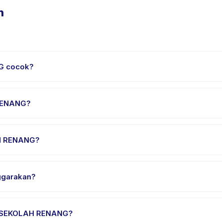
n
G cocok?
0 sampai 15 tahun. Instruktur menyesuaikan program untuk berbag
suai.
 RENANG?
itar 1 jam. Datang 10 menit lebih awal untuk proses check-in yan
H RENANG?
LAH RENANG, pilih tanggal dan paket yang diinginkan, lalu pesan 
garakan?
penyedia di Bandung. Alamat lengkap, peta, dan petunjuk arah te
O SEKOLAH RENANG?