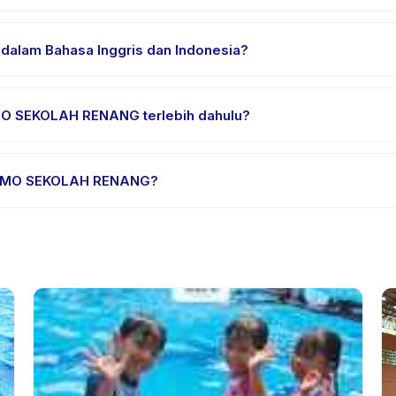
ian nyaman, air minum, dan perlengkapan khusus PROMO SEKOLAH
lam Bahasa Inggris dan Indonesia?
esia. Beberapa penyedia menawarkan PROMO SEKOLAH RENANG dalam 
MO SEKOLAH RENANG terlebih dahulu?
trial atau satu sesi. Cari badge trial pada daftar PROMO SEKOLAH
PROMO SEKOLAH RENANG?
yedia. Kebijakan PROMO SEKOLAH RENANG tertera pada halaman aktiv
ahuan sebelumnya.