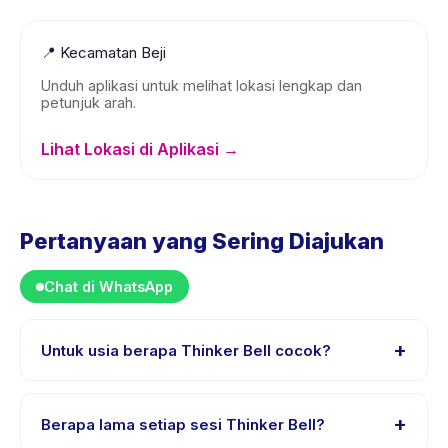
📍
Kecamatan Beji
Unduh aplikasi untuk melihat lokasi lengkap dan
petunjuk arah.
Lihat Lokasi di Aplikasi →
Pertanyaan yang Sering Diajukan
Chat di WhatsApp
+
Untuk usia berapa Thinker Bell cocok?
Thinker Bell dirancang untuk anak usia 1 sampai 5
tahun. Instruktur menyesuaikan program untuk berbagai
+
Berapa lama setiap sesi Thinker Bell?
tingkat kemampuan dalam rentang usia ini sehingga