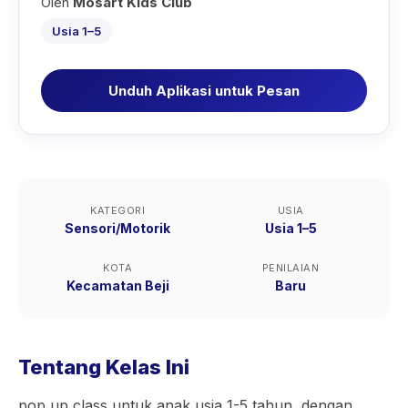
Oleh
Mosart Kids Club
Usia 1–5
Unduh Aplikasi untuk Pesan
KATEGORI
USIA
Sensori/Motorik
Usia 1–5
KOTA
PENILAIAN
Kecamatan Beji
Baru
Tentang Kelas Ini
pop up class untuk anak usia 1-5 tahun, dengan