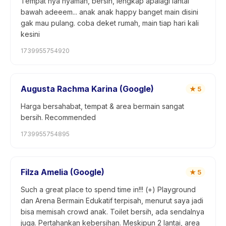
Tempat nya nyaman, bersih, lengkap apalagi lantai
bawah adeeem... anak anak happy banget main disini
gak mau pulang. coba deket rumah, main tiap hari kali
kesini
1739955754920
Augusta Rachma Karina (Google)
★
5
Harga bersahabat, tempat & area bermain sangat
bersih. Recommended
1739955754895
Filza Amelia (Google)
★
5
Such a great place to spend time in!!! (+) Playground
dan Arena Bermain Edukatif terpisah, menurut saya jadi
bisa memisah crowd anak. Toilet bersih, ada sendalnya
juga. Pertahankan kebersihan. Meskipun 2 lantai, area