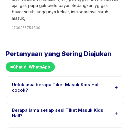
aja, gak papa gak perlu bayar. Sedangkan yg gak
bayar suruh tunggunya keluar, ini sodaranya suruh
masuk,
1739955754839
Pertanyaan yang Sering Diajukan
Chat di WhatsApp
Untuk usia berapa Tiket Masuk Kids Hall
+
cocok?
Tiket Masuk Kids Hall dirancang untuk anak usia 0
sampai 15 tahun. Instruktur menyesuaikan program
Berapa lama setiap sesi Tiket Masuk Kids
+
untuk berbagai tingkat kemampuan dalam rentang usia
Hall?
ini sehingga setiap anak mendapat tantangan yang
Setiap sesi Tiket Masuk Kids Hall berlangsung sekitar 1
sesuai.