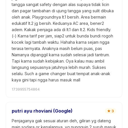
tangga sangat safety dengan alas supaya tidak licin
dan pagar tambahan di ujung tangga yang sulit dibuka
oleh anak. Playgroundnya lt.1 bersih. Area bermain
edukatif lt.2 jg bersih. Keduanya AC area, bener2
adem. Kakak penjaga ada di lt.1 dan lt.2. Kids friendly.
(-) Karna tarif per jam, siap2 untuk bunda bundi rogoh
kocek lagi tambah waktu. Hahaha karna sejam ngga
terasa ternyata. Anaknya masih belum puas, pas
Namanya dipanggil karna sudah selesai jadi tantrum.
Tapi karna sudah kebijakan. Oya kalau mau ambil
langsung sepuasnya jatuhnya lebih murah. Sukses
selalu. Such a game changer buat tempat anak-anak
kaya gini tapi ngga harus masuk mall
1739955754864
putri ayu rhoviani (Google)
★
3
Penjaganya gak sesuai aturan deh, giliran yg dateng
main sodara or kenalannya, yg nungguin 2 suruh masuk