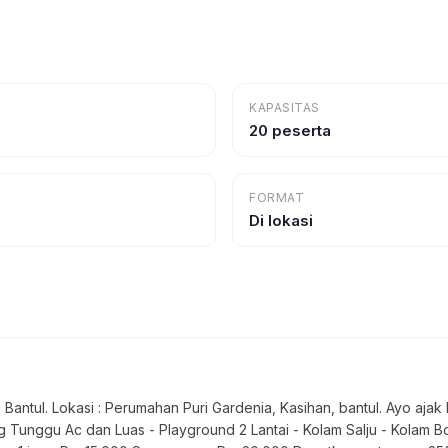
KAPASITAS
20 peserta
FORMAT
Di lokasi
Bantul. Lokasi : Perumahan Puri Gardenia, Kasihan, bantul. Ayo ajak
ang Tunggu Ac dan Luas - Playground 2 Lantai - Kolam Salju - Kolam 