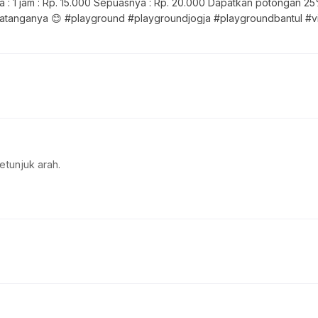
ga : 1 jam : Rp. 15.000 Sepuasnya : Rp. 20.000 Dapatkan potongan 
datanganya 😊 #playground #playgroundjogja #playgroundbantul #v
etunjuk arah.