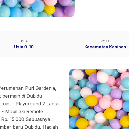
USIA
KOTA
Usia 0–10
Kecamatan Kasihan
 Perumahan Puri Gardenia,
k bermain di Dubidu
 Luas - Playground 2 Lantai
 - Mobil aki Remote
: Rp. 15.000 Sepuasnya :
mber baru Dubidu. Hadiah