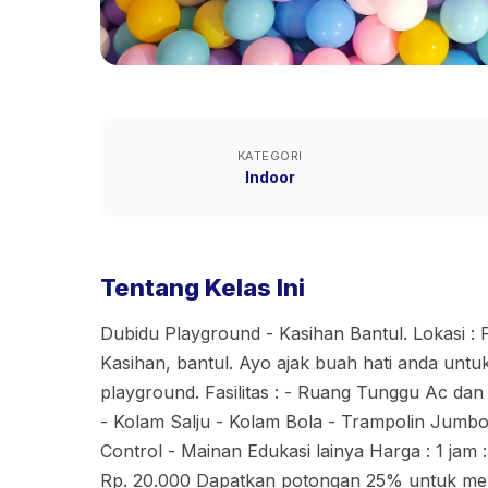
KATEGORI
Indoor
Tentang Kelas Ini
Dubidu Playground - Kasihan Bantul. Lokasi :
Kasihan, bantul. Ayo ajak buah hati anda untu
playground. Fasilitas : - Ruang Tunggu Ac dan
- Kolam Salju - Kolam Bola - Trampolin Jumbo
Control - Mainan Edukasi lainya Harga : 1 jam 
Rp. 20.000 Dapatkan potongan 25% untuk me