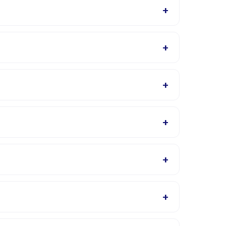
+
ng lancar.
+
ecara instan. Anda akan menerima konfirmasi
+
 arah tersedia di aplikasi Happy Kamper setelah
+
round. Penyedia akan mengonfirmasi dalam email
+
ahasa Inggris, cek halaman detail aktivitas
+
ground, atau hubungi penyedia melalui aplikasi.