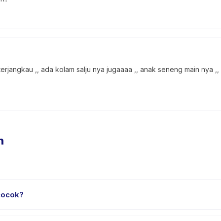
jangkau ,, ada kolam salju nya jugaaaa ,, anak seneng main nya ,, as
n
cocok?
 0 sampai 10 tahun. Instruktur menyesuaikan program untuk berbaga