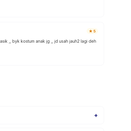
★
5
ik ,, byk kostum anak jg ,, jd usah jauh2 lagi deh
+
i tingkat kemampuan dalam rentang usia ini