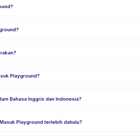
suai.
round?
kitar 60 menit. Datang 10 menit lebih awal untuk proses check-in ya
ground?
 Playground, pilih tanggal dan paket yang diinginkan, lalu pesan s
arakan?
 penyedia di Kecamatan Kasihan. Alamat lengkap, peta, dan petunjuk
asuk Playground?
an nyaman, air minum, dan perlengkapan khusus Tiket Masuk Playg
lam Bahasa Inggris dan Indonesia?
ia. Beberapa penyedia menawarkan Tiket Masuk Playground dalam B
Masuk Playground terlebih dahulu?
rial atau satu sesi. Cari badge trial pada daftar Tiket Masuk Play