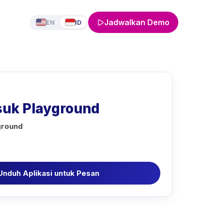
Jadwalkan Demo
EN
ID
suk Playground
ground
Unduh Aplikasi untuk Pesan