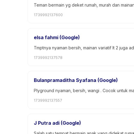
Teman bermain yg deket rumah, murah dan mainann
1739992137600
elsa fahmi (Google)
Tmptnya nyaman bersih, mainan variatif lt 2 juga a
1739992137578
Bulanpramaditha Syafana (Google)
Plyground nyaman, bersih, wangi . Cocok untuk m
1739992137557
J Putra adi (Google)
Salah satu tempat bermain anak yang didekat ruma