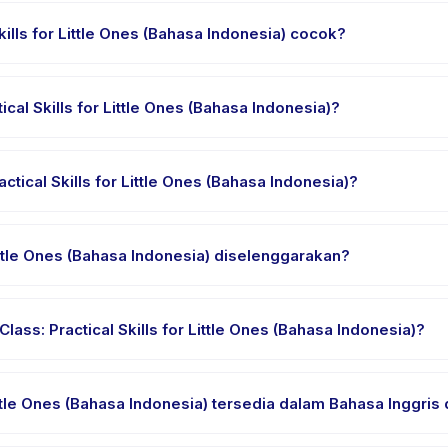
kills for Little Ones (Bahasa Indonesia) cocok?
ahasa Indonesia) dirancang untuk anak usia 1 sampai 3 tahun. Instrukt
p anak mendapat tantangan yang sesuai.
cal Skills for Little Ones (Bahasa Indonesia)?
tle Ones (Bahasa Indonesia) berlangsung sekitar 60 menit. Datang 10 m
ical Skills for Little Ones (Bahasa Indonesia)?
: Practical Skills for Little Ones (Bahasa Indonesia), pilih tanggal
elah pembayaran berhasil.
Little Ones (Bahasa Indonesia) diselenggarakan?
Bahasa Indonesia) diselenggarakan di lokasi penyedia di Kecamatan K
nan.
ss: Practical Skills for Little Ones (Bahasa Indonesia)?
nyaman, air minum, dan perlengkapan khusus Toddler Class: Practica
nan.
ittle Ones (Bahasa Indonesia) tersedia dalam Bahasa Inggris
a. Beberapa penyedia menawarkan Toddler Class: Practical Skills 