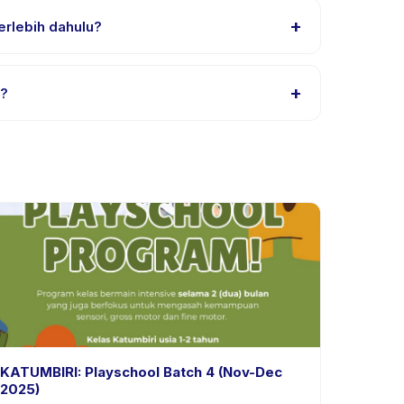
+
terlebih dahulu?
ical Skills for Little Ones (Bahasa Indonesia),
+
)?
 Indonesia) tertera pada halaman aktivitas di
KATUMBIRI: Playschool Batch 4 (Nov-Dec
2025)