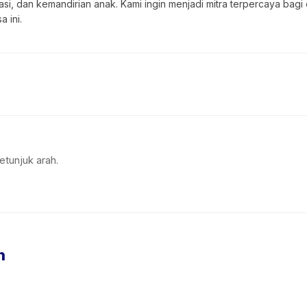
kasi, dan kemandirian anak. Kami ingin menjadi mitra terpercaya ba
 ini.
etunjuk arah.
n