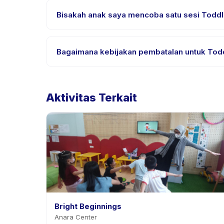
Inggris, cek halaman detail aktivitas untuk bahasa
Bisakah anak saya mencoba satu sesi Toddler 
Banyak penyedia di Happy Kamper menawarkan opsi tr
atau hubungi penyedia melalui aplikasi.
Bagaimana kebijakan pembatalan untuk Toddle
Kebijakan pembatalan ditetapkan oleh setiap penyedi
aplikasi. Kebanyakan penyedia mengizinkan penj
Aktivitas Terkait
Bright Beginnings
Anara Center