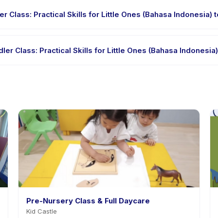
 yang didukung.
Class: Practical Skills for Little Ones (Bahasa Indonesia) 
ial atau satu sesi. Cari badge trial pada daftar Toddler Class: Pract
r Class: Practical Skills for Little Ones (Bahasa Indonesia
a. Kebijakan Toddler Class: Practical Skills for Little Ones (Bahasa
adwalan ulang dengan pemberitahuan sebelumnya.
Pre-Nursery Class & Full Daycare
Kid Castle