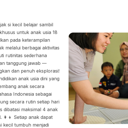
ak si kecil belajar sambil
 khusus untuk anak usia 18
alkan pada keterampilan
 melalui berbagai aktivitas
uti rutinitas sederhana
dan tanggung jawab —
kan dan penuh eksplorasi!
endidikan anak usia dini yang
embang anak secara
hasa Indonesia sebagai
ng secara rutin setiap hari
as dibatasi maksimal 4 anak
👩‍👦 Setiap anak dapat
i kecil tumbuh menjadi