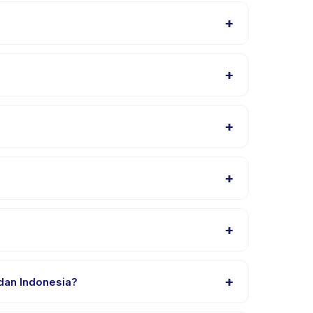
+
ur menyesuaikan program untuk berbagai tingkat
+
enit lebih awal untuk proses check-in yang lancar.
+
 dan paket yang diinginkan, lalu pesan secara
+
embangan. Alamat lengkap, peta, dan petunjuk arah
+
l Skills for Little Ones (Bahasa Indonesia).
+
 dan Indonesia?
for Little Ones (Bahasa Indonesia) dalam Bahasa