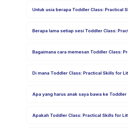
Untuk usia berapa Toddler Class: Practical S
Toddler Class: Practical Skills for Little Ones (B
kemampuan dalam rentang usia ini sehingga setia
Berapa lama setiap sesi Toddler Class: Practi
Setiap sesi Toddler Class: Practical Skills for Lit
Bagaimana cara memesan Toddler Class: Pract
Unduh aplikasi Happy Kamper, temukan Toddler Class
instan. Anda akan menerima konfirmasi segera set
Di mana Toddler Class: Practical Skills for 
Toddler Class: Practical Skills for Little Ones (
tersedia di aplikasi Happy Kamper setelah pemesa
Apa yang harus anak saya bawa ke Toddler Cla
Kebutuhan bervariasi, namun umumnya bawa pakaian 
Penyedia akan mengonfirmasi dalam email pemesa
Apakah Toddler Class: Practical Skills for L
Sebagian besar kelas menggunakan Bahasa Indonesi